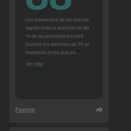
Los momentos de las marcas 
captan más la atención (el 88 
% de las personas los ven) 
cuando los anuncios de TV se 
muestran antes que los 
anuncios de TikTok en 
Ver más
comparación con el 72 % 
cuando los anuncios de TikTok 
se muestran solos. Realizado 
en un ámbito presencial.
Fuente