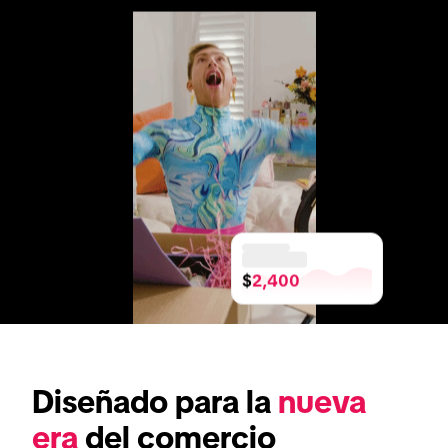
$
2,400
Diseñado para la 
nueva 
era
 del comercio