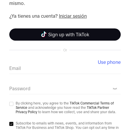
mismo.

¿Ya tienes una cuenta? 
Iniciar sesión
Sign up with TikTok
Or
Use phone
Email
Password
By clicking here, you agree to the
TikTok Commercial Terms of
Service
and acknowledge you have read the
TikTok Partner
Privacy Policy
to learn how we collect, use and share your data.
Subscribe to emails with news, events, and information from
TikTok For Business and TikTok Shop. You can opt out any time in