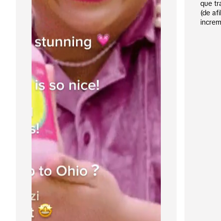
que tr
(de af
increm