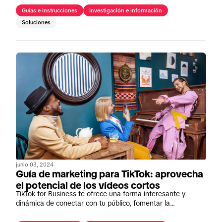
con tu audiencia en TikTok a través de contenido creativo,
Guías e instrucciones
Investigación e información
desafíos virales y anuncios dirigidos para aumentar la
Soluciones
visibilidad de la marca e impulsar las ventas.
junio 03, 2024
Guía de marketing para TikTok: aprovecha
el potencial de los vídeos cortos
TikTok for Business te ofrece una forma interesante y
dinámica de conectar con tu público, fomentar la
participación y alcanzar tus objetivos de marketing.