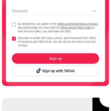
Password
By clicking here, you agree to the
TikTok Commercial Terms of Service
and acknowledge you have read the
TikTok Partner Privacy Policy
to
learn how we collect, use and share your data.
Subscribe to emails with news, events, and information from TikTok
For Business and TikTok Shop. You can opt out any time in your user
settings.
Sign up
Sign up with TikTok