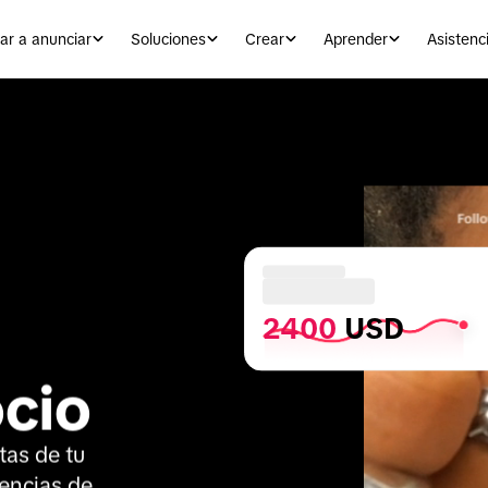
r a anunciar
Soluciones
Crear
Aprender
Asistenc
2400
 USD
ocio
as de tu 
encias de 