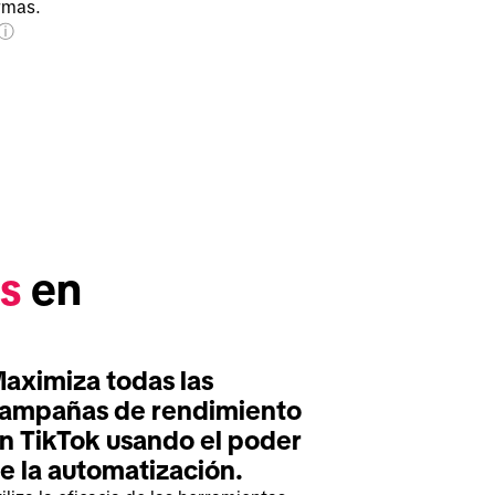
rmas.
s
 en 
aximiza todas las 
ampañas de rendimiento 
n TikTok usando el poder 
e la automatización. 