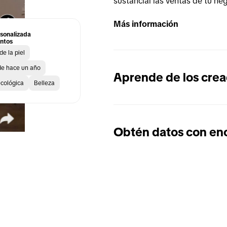
sustancial las ventas de tu ne
Más información
sonalizada
ntos
de la piel
de hace un año
Aprende de los cre
ecológica
Belleza
Obtén datos con en