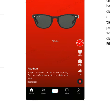
Ut
b
de
e
ti
p
s
d
M