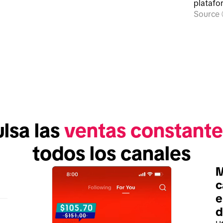
platafo
Source
lsa las 
ventas constante
todos los canales
M
c
e
d