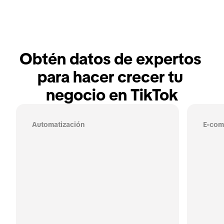
Obtén datos de expertos 
para hacer crecer tu 
negocio en TikTok
Automatización
E-com