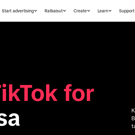
Start advertising
Ratkaisut
Create
Learn
Support
ikTok for
sa
K
B
t