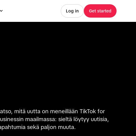
Log in
Get started
atso, mitä uutta on meneillään TikTok for
usinessin maailmassa: sieltä löytyy uutisia,
apahtumia sekä paljon muuta.