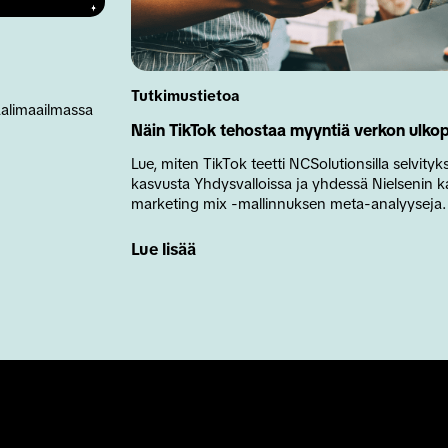
Tutkimustietoa
aalimaailmassa 
Näin TikTok tehostaa myyntiä verkon ulkop
Lue, miten TikTok teetti NCSolutionsilla selvityk
kasvusta Yhdysvalloissa ja yhdessä Nielsenin k
marketing mix -mallinnuksen meta-analyyseja.
Lue lisää