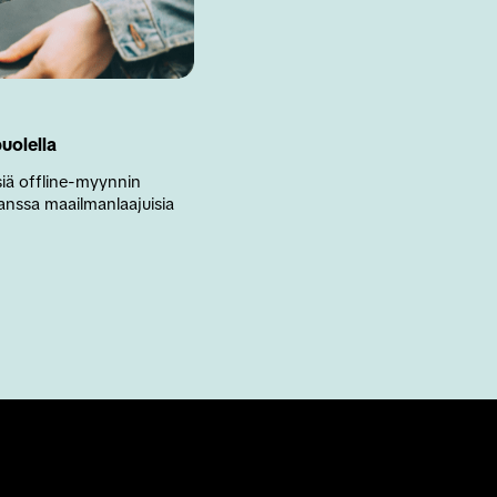
uolella
siä offline-myynnin 
anssa maailmanlaajuisia 