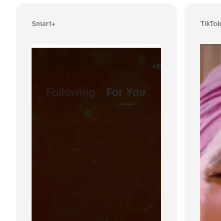
Smart+
TikTo