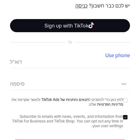
יש לכם כבר חשבון? 
כניסה
Sign up with TikTok
Or
Use phone
דוא"ל
סיסמה
לחץ כאן כדי להסכים ל
תנאים והתניות של TikTok Ads
ולאשר שקראת את
מדיניות הפרטיות
שלנו.
Subscribe to emails with news, events, and information from
TikTok For Business and TikTok Shop. You can opt out any time in
your user settings.