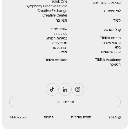
TikTok One
מצא את הפתרון שלך
Symphony Creative Studio
לפי תעשייה
Creative Exchange
Creative Center
למד
תמיכה
שותפי שיווק
קבל השראה
לסוכנויות
תובנות TIkTok
בטיחות המותג
ניתוחי מקרה
מרכז עזרה
בלוג
יצירת קשר
פתח מיומנויות
Refer
TikTok Academy
TikTok Affiliate
הסמכה
עברית
© 2026
תנאים ומדיניות
פרטיות
TikTok.com