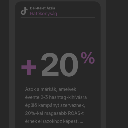
Dél-Kelet Ázsia
Hatékonyság
+
20
%
Azok a márkák, amelyek 
évente 2-3 hashtag-kihívásra 
épülő kampányt szerveznek, 
20%-kal magasabb ROAS-t 
érnek el (azokhoz képest, 