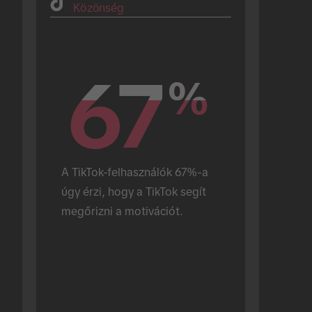
Közönség
67
67
%
%
A TikTok-felhasználók 67%-a 
úgy érzi, hogy a TikTok segít 
megőrizni a motivációt.