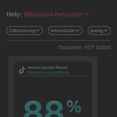
Válasszon helyszínt
Hely:
Célközönség
Információk
Iparág
Összesen: 9511 találat
Amerikai Egyesült Államok
Hirdetési megoldások
88
88
%
%