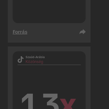
Forrás
Szaúd-Arábia
Közönség
1.3
x