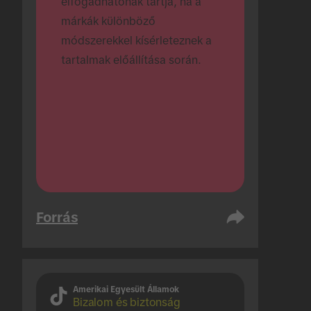
elfogadhatónak tartja, ha a 
márkák különböző 
módszerekkel kísérleteznek a 
tartalmak előállítása során.
Forrás
Amerikai Egyesült Államok
Bizalom és biztonság