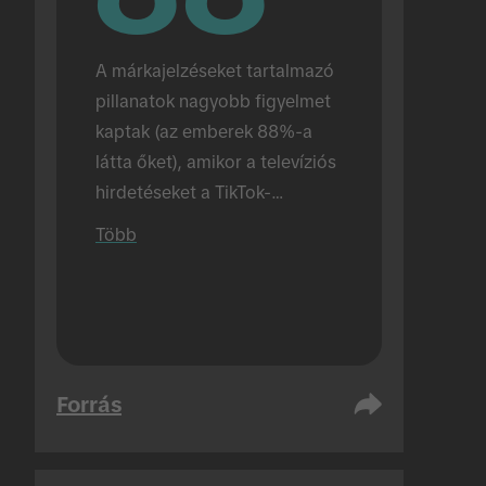
A márkajelzéseket tartalmazó 
pillanatok nagyobb figyelmet 
kaptak (az emberek 88%-a 
látta őket), amikor a televíziós 
hirdetéseket a TikTok-
hirdetések előtt jelenítették 
Több
meg (az érték 72% abban az 
esetben, amikor a TikTok-
hirdetések önmagukban 
jelentek meg). Személyes 
lebonyolítás.
Forrás