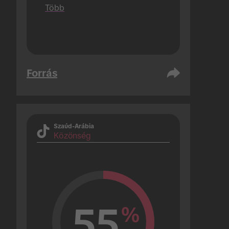
amelyek csak 1 kampányt 
Több
hajtanak végre).
Forrás
Szaúd-Arábia
Közönség
55
%