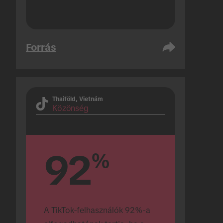
Forrás
Thaiföld, Vietnám
Közönség
92
%
A TikTok-felhasználók 92%-a 