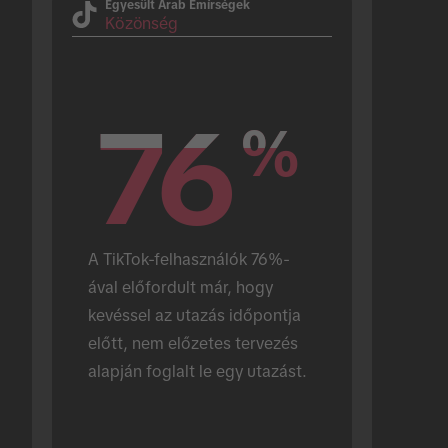
Egyesült Arab Emírségek
Közönség
76
76
%
%
A TikTok-felhasználók 76%-
ával előfordult már, hogy 
kevéssel az utazás időpontja 
előtt, nem előzetes tervezés 
alapján foglalt le egy utazást.