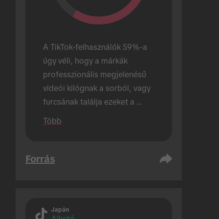
A TikTok-felhasználók 59%-a 
úgy véli, hogy a márkák 
professzionális megjelenésű 
videói kilógnak a sorból, vagy 
furcsának találja ezeket a 
videókat.
Több
Forrás
Japán
Alkotó