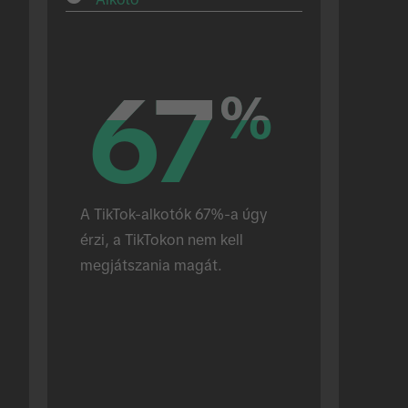
67
67
%
%
A TikTok-alkotók 67%-a úgy 
érzi, a TikTokon nem kell 
megjátszania magát.