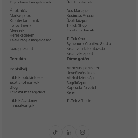
Teljes funnel megoldások
Üzleti eszközök
Áttekintés
Ads Manager
Márkaépítés
Business Account
Kreatív tartalmak
Üzeti központ
Teljesítmény
TikTok Shop
Mérések
Kreatív eszközök
Kereskedelem
TikTok One
Találd meg a megoldásod
Symphony Creative Studio
Iparág szerint
Kreatív tartalomtőzsde
Kreatív központ
Tanulás
Támogatás
Marketingpartnerek
Inspirálódj
Ügynökségeknek
TikTok-betekintések
Márkabiztonság
Esettanulmányok
Súgóközpont
Blog
Kapcsolatfelvétel
Fejleszd készségeidet
Refer
TikTok Academy
TikTok Affiliate
Tanúsítványok