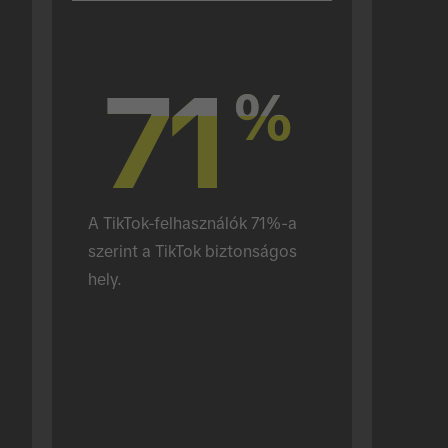
71
71
%
%
A TikTok-felhasználók 71%-a 
szerint a TikTok biztonságos 
hely.