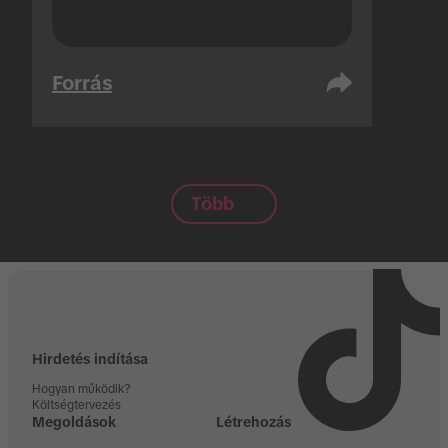
Forrás
Több
Hirdetés indítása
Hogyan működik?
Költségtervezés
Megoldások
Létrehozás