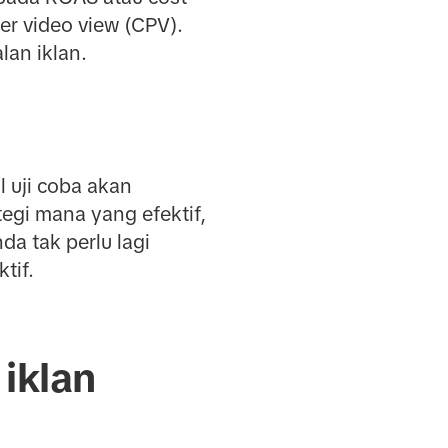
per video view (CPV).
lan iklan.
l uji coba akan
gi mana yang efektif,
da tak perlu lagi
tif.
iklan