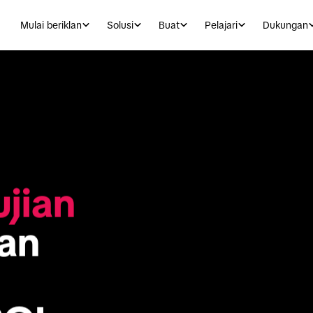
Mulai beriklan
Solusi
Buat
Pelajari
Dukungan
jian 
an 