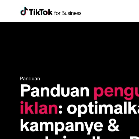
Panduan
Panduan 
pengu
iklan
: optimalk
kampanye & 