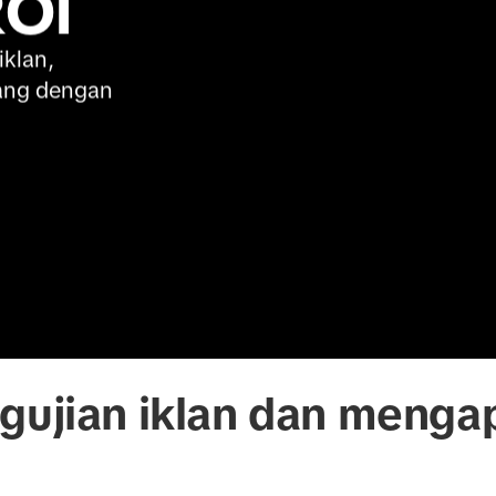
ROI
klan, 
ang dengan 
gujian iklan dan mengap