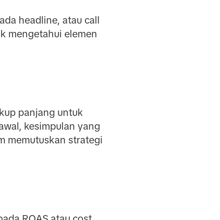
da headline, atau call
ntuk mengetahui elemen
ukup panjang untuk
 awal, kesimpulan yang
lum memutuskan strategi
pada ROAS atau cost