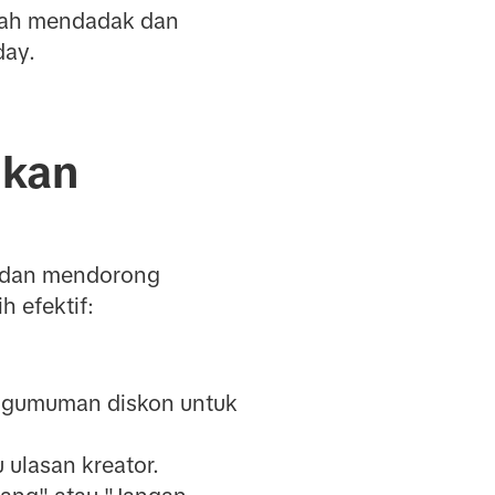
alah mendadak dan
day.
lkan
at dan mendorong
h efektif:
engumuman diskon untuk
ulasan kreator.