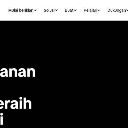
Mulai beriklan
Solusi
Buat
Pelajari
Dukungan
anan 
raih 
 