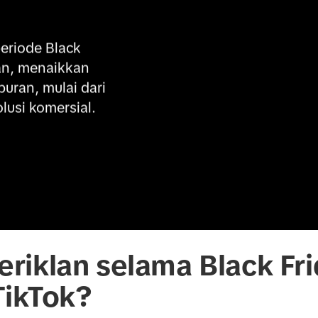
riode Black 
an, menaikkan 
ran, mulai dari 
lusi komersial.
iklan selama Black Fri
TikTok?