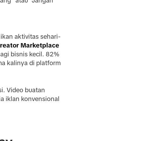
rang" atau "Jangan
kan aktivitas sehari-
reator Marketplace
gi bisnis kecil. 82%
 kalinya di platform
si. Video buatan
a iklan konvensional