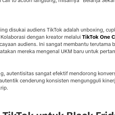
 call to action langsung, misalnya "Belanja Seka
ng disukai audiens TikTok adalah unboxing, cupli
 Kolaborasi dengan kreator melalui
TikTok One C
yaan audiens. Ini sangat membantu terutama ba
gatakan mereka mengenal UKM baru untuk pertama
g, autentisitas sangat efektif mendorong konver
autentik cenderung konsisten mengungguli kinerj
rip.