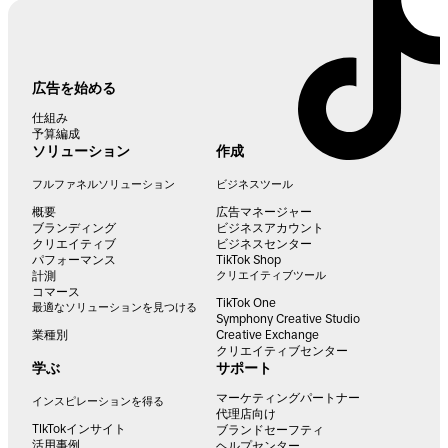
広告を始める
仕組み
予算編成
ソリューション
作成
フルファネルソリューション
ビジネスツール
概要
広告マネージャー
ブランディング
ビジネスアカウント
クリエイティブ
ビジネスセンター
パフォーマンス
TikTok Shop
計測
クリエイティブツール
コマース
TikTok One
最適なソリューションを見つける
Symphony Creative Studio
業種別
Creative Exchange
クリエイティブセンター
学ぶ
サポート
マーケティングパートナー
インスピレーションを得る
代理店向け
TIkTokインサイト
ブランドセーフティ
活用事例
ヘルプセンター