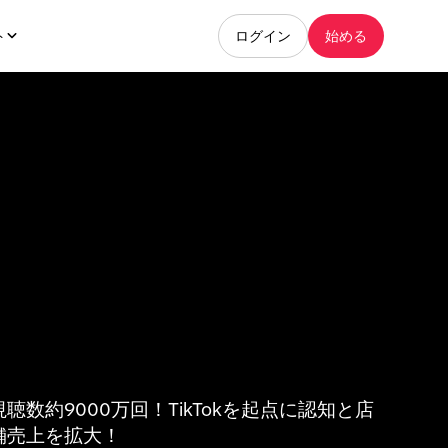
ト
ログイン
始める
視聴数約9000万回！TikTokを起点に認知と店
舗売上を拡大！