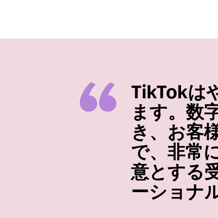
TikTo
ます。数
き、お客
で、非常
意とする
ーショナ