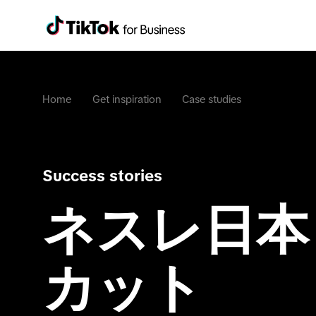
Home
Get inspiration
Case studies
Success stories
ネスレ日本 
カット