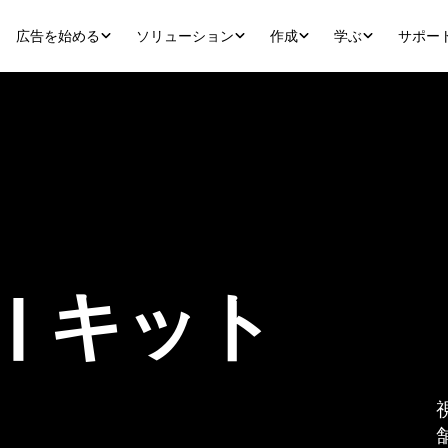
広告を始める
ソリューション
作成
学ぶ
サポー
| キット