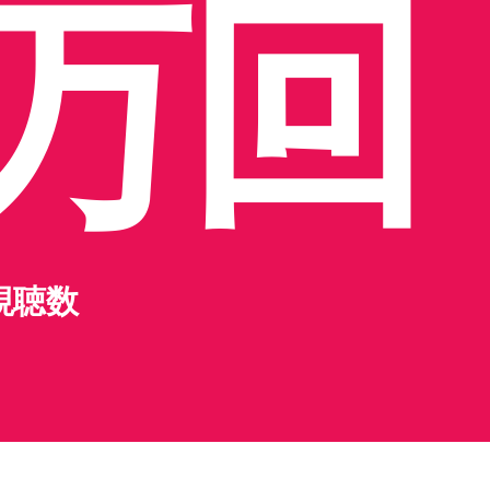
0万回
視聴数