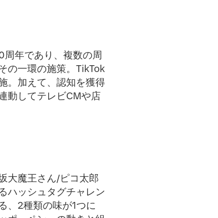
50周年であり、複数の周
の一環の施策。TikTok
施。加えて、認知を獲得
連動してテレビCMや店
坂大魔王さん/ピコ太郎
るハッシュタグチャレン
る、2種類の味が1つに