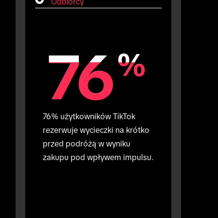
Odbiorcy
76
76
%
%
76% użytkowników TikTok 
rezerwuje wycieczki na krótko 
przed podróżą w wyniku 
zakupu pod wpływem impulsu.