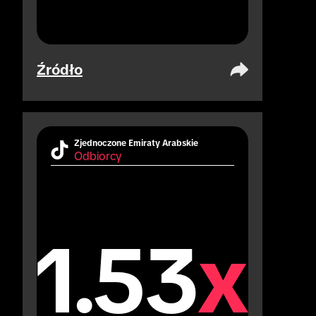
Źródło
Zjednoczone Emiraty Arabskie
Odbiorcy
1.53
x