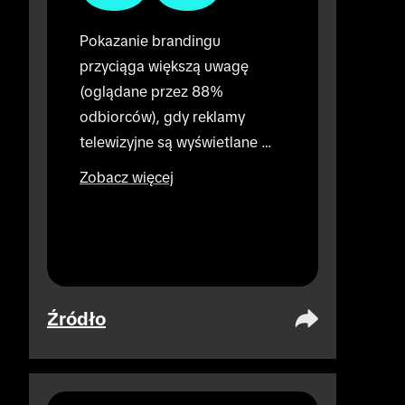
Pokazanie brandingu 
przyciąga większą uwagę 
(oglądane przez 88% 
odbiorców), gdy reklamy 
telewizyjne są wyświetlane 
przed reklamami TikTok (w 
Zobacz więcej
porównaniu do 72%, gdy 
wyświetlane są tylko reklamy 
TikTok). Prowadzone 
bezpośrednio.
Źródło