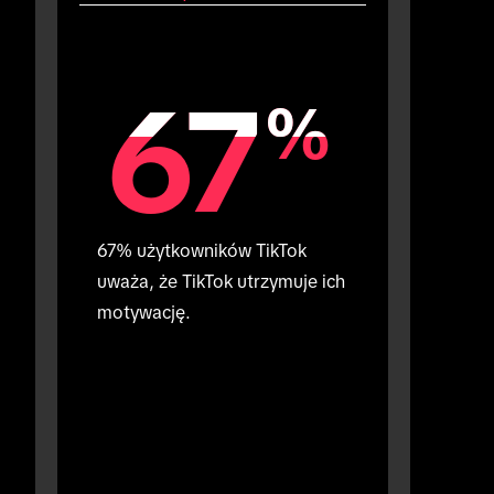
67
67
%
%
67% użytkowników TikTok 
uważa, że TikTok utrzymuje ich 
motywację.