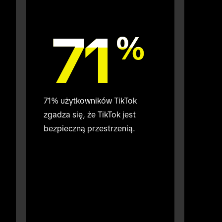
71
71
%
%
71% użytkowników TikTok 
zgadza się, że TikTok jest 
bezpieczną przestrzenią.