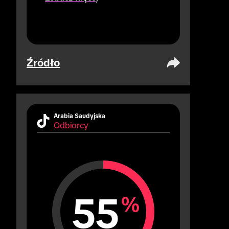
które realizują tylko 1).
Źródło
Arabia Saudyjska
Odbiorcy
55
%