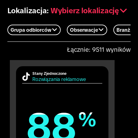
Wybierz lokalizację
Lokalizacja:
Grupa odbiorców
Obserwacje
Branża
Łącznie: 9511 wyników
Stany Zjednoczone
Rozwiązania reklamowe
88
88
%
%