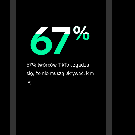
67
67
%
%
67% twórców TikTok zgadza 
się, że nie muszą ukrywać, kim 
są.