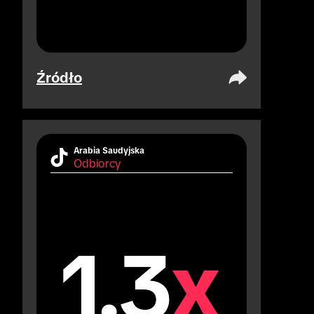
Źródło
Arabia Saudyjska
Odbiorcy
1.3
x