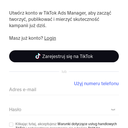
Utwórz konto w TikTok Ads Manager, aby zacząć 
tworzyć, publikować i mierzyć skuteczność 
kampanii już dziś.
Masz już konto? 
Login
Zarejestruj się na TikTok
lub
Użyj numeru telefonu
Adres e-mail
Hasło
Klikając tutaj, akceptujesz
Warunki dotyczące usług handlowych