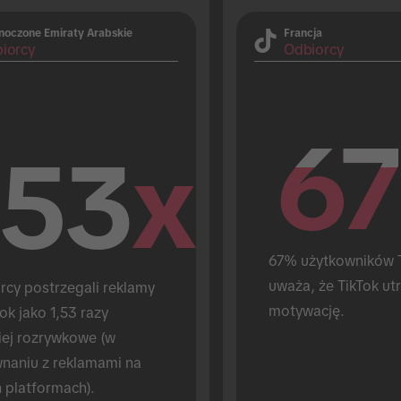
noczone Emiraty Arabskie
Francja
iorcy
Odbiorcy
67
67
.53
x
67% użytkowników T
uważa, że TikTok utr
rcy postrzegali reklamy 
motywację.
ok jako 1,53 razy 
iej rozrywkowe (w 
naniu z reklamami na 
h platformach).