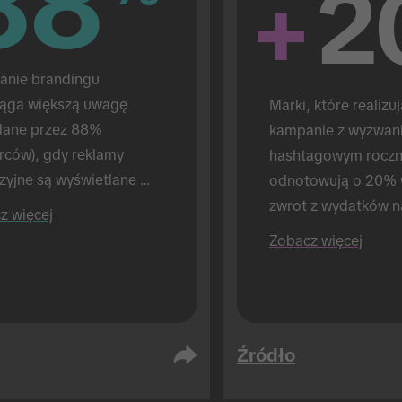
88
88
+
2
anie brandingu 
iąga większą uwagę 
Marki, które realizuj
dane przez 88% 
kampanie z wyzwan
rców), gdy reklamy 
hashtagowym roczni
zyjne są wyświetlane 
odnotowują o 20% 
 reklamami TikTok (w 
zwrot z wydatków na
z więcej
naniu do 72%, gdy 
(w porównaniu do m
Zobacz więcej
tlane są tylko reklamy 
które realizują tylko 
k). Prowadzone 
średnio.
Źródło