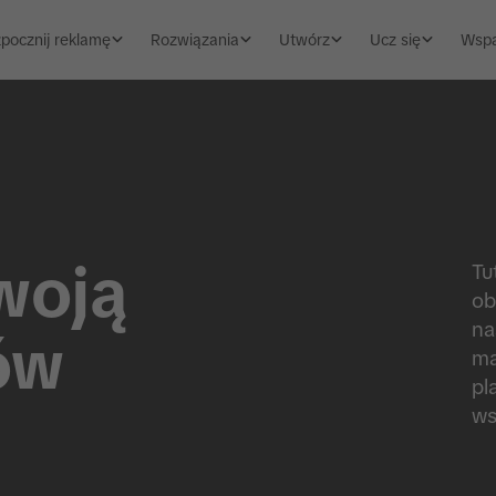
pocznij reklamę
Rozwiązania
Utwórz
Ucz się
Wspa
swoją
Tu
ob
na
ów
ma
pl
ws