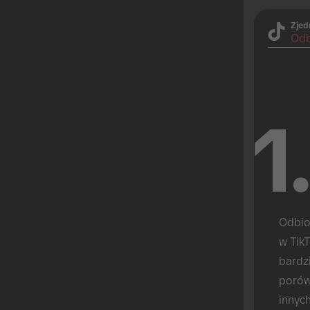
Zjed
Odb
1
Odbio
w TikT
bardz
porów
innyc