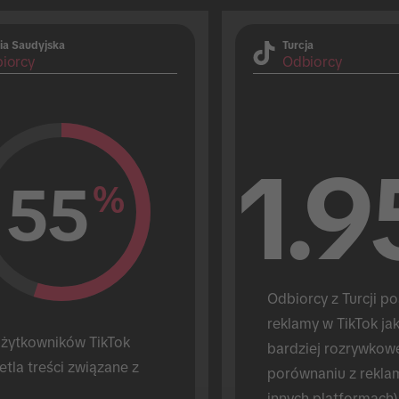
ia Saudyjska
Turcja
iorcy
Odbiorcy
1.9
55
%
Odbiorcy z Turcji pos
reklamy w TikTok jak
żytkowników TikTok 
bardziej rozrywkowe
tla treści związane z 
porównaniu z rekla
innych platformach)