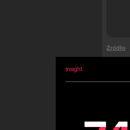
Święto Trzech Króli
Puchar Świata
El Buen Fin
Songkran
Dni wielkich wyprzedaży
Źródło
Święto Tết
Sportowe
Insight
Karnawał
Święto Przerwania Postu
Arab
Odb
Fiestas Patrias
Copa América
Igrzyska olimpijskie