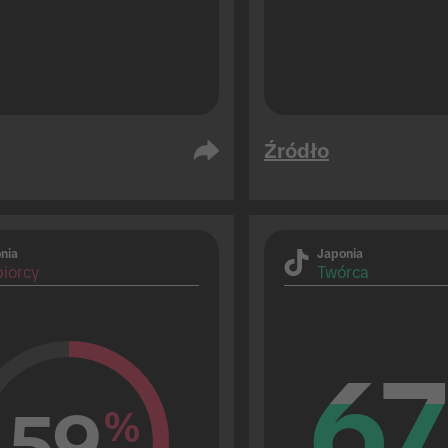
Źródło
nia
Japonia
iorcy
Twórca
67
67
59
%