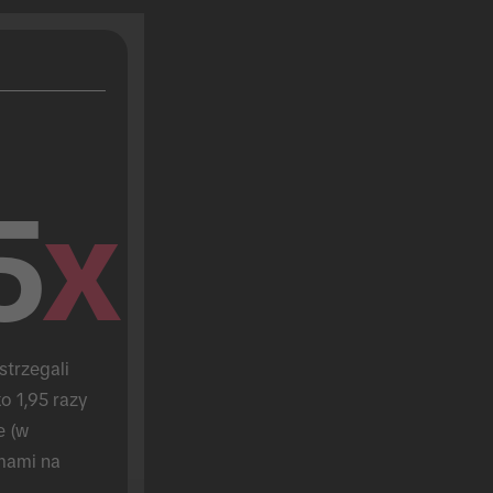
5
x
trzegali 
o 1,95 razy 
 (w 
mami na 
.