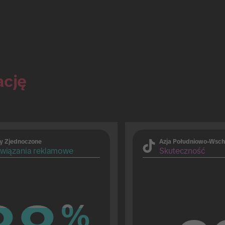
ację
y Zjednoczone
Azja Południowo-Wsch
wiązania reklamowe
Skuteczność
%
%