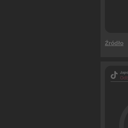
Źródło
Japo
Odb