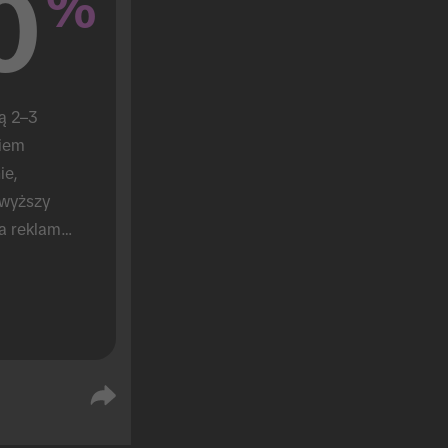
0
%
ą 2–3 
iem 
e, 
wyższy 
 reklamę 
arek, 
1).