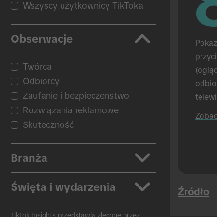
Wszyscy użytkownicy TikToka
Obserwacje
Pokaz
przyc
Twórca
(oglą
Odbiorcy
odbio
Zaufanie i bezpieczeństwo
telewi
Rozwiązania reklamowe
przed
Zobac
porów
Skuteczność
wyświe
TikTo
Branża
bezpo
Aplikacje
Święta i wydarzenia
Źródło
Motoryzacja
Produkty kosmetyczne i
Powrót do szkoły
TikTok Insights przedstawia zlecone przez