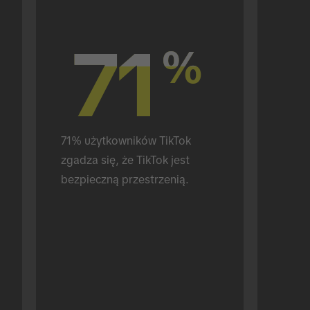
71
71
%
%
71% użytkowników TikTok 
zgadza się, że TikTok jest 
bezpieczną przestrzenią.