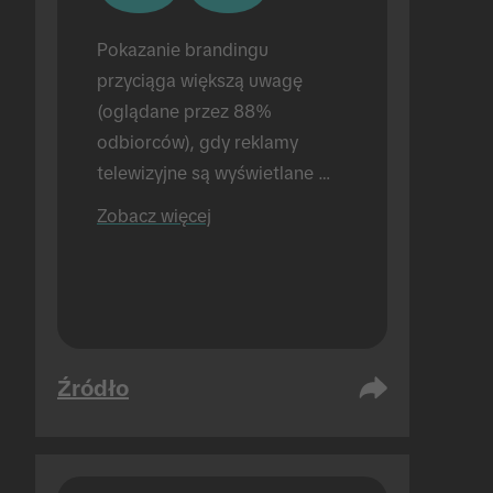
Pokazanie brandingu 
przyciąga większą uwagę 
(oglądane przez 88% 
odbiorców), gdy reklamy 
telewizyjne są wyświetlane 
przed reklamami TikTok (w 
Zobacz więcej
porównaniu do 72%, gdy 
wyświetlane są tylko reklamy 
TikTok). Prowadzone 
bezpośrednio.
Źródło