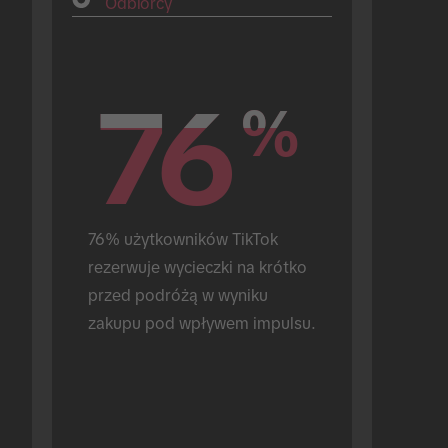
Odbiorcy
76
76
%
%
76% użytkowników TikTok 
rezerwuje wycieczki na krótko 
przed podróżą w wyniku 
zakupu pod wpływem impulsu.