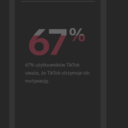
67
67
%
%
67% użytkowników TikTok 
uważa, że TikTok utrzymuje ich 
motywację.