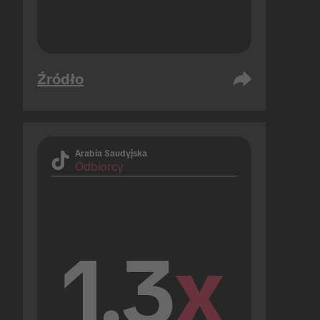
Źródło
Arabia Saudyjska
Odbiorcy
1.3
x