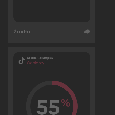
które realizują tylko 1).
Źródło
Arabia Saudyjska
Odbiorcy
55
%