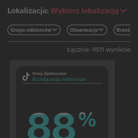
Wybierz lokalizację
Lokalizacja:
Grupa odbiorców
Obserwacje
Branża
Łącznie: 9511 wyników
Stany Zjednoczone
Rozwiązania reklamowe
88
88
%
%