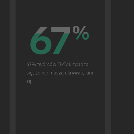
67
67
%
%
67% twórców TikTok zgadza 
się, że nie muszą ukrywać, kim 
są.