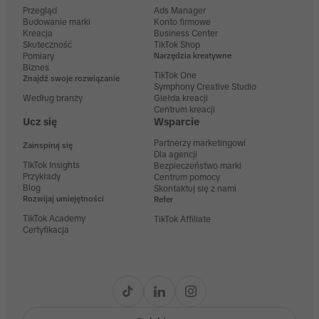
Przegląd
Ads Manager
Budowanie marki
Konto firmowe
Kreacja
Business Center
Skuteczność
TikTok Shop
Pomiary
Narzędzia kreatywne
Biznes
TikTok One
Znajdź swoje rozwiązanie
Symphony Creative Studio
Według branży
Giełda kreacji
Centrum kreacji
Ucz się
Wsparcie
Partnerzy marketingowi
Zainspiruj się
Dla agencji
TIkTok Insights
Bezpieczeństwo marki
Przykłady
Centrum pomocy
Blog
Skontaktuj się z nami
Rozwijaj umiejętności
Refer
TikTok Academy
TikTok Affiliate
Certyfikacja