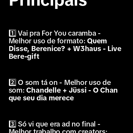
1️⃣ Vai pra For You caramba -
Melhor uso de formato:
Quem
Disse, Berenice? + W3haus - Live
Bere-gift
2️⃣ O som tá on - Melhor uso de
som:
Chandelle + Jüssi - O Chan
que seu dia merece
3️⃣ Só vi que era ad no final -
Melhor trabalho com creators: