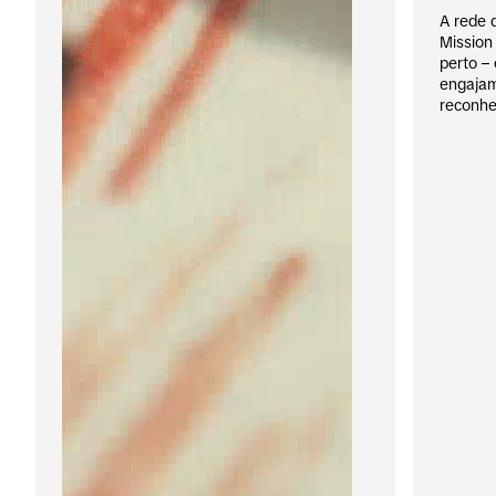
A rede 
Mission
perto –
engajam
reconhe