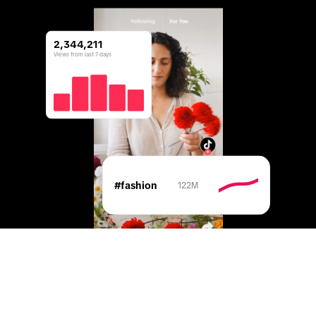
2,344,211
Views from last 7 days
#fashion
122M