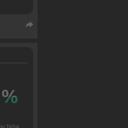
%
%
o TikTok 