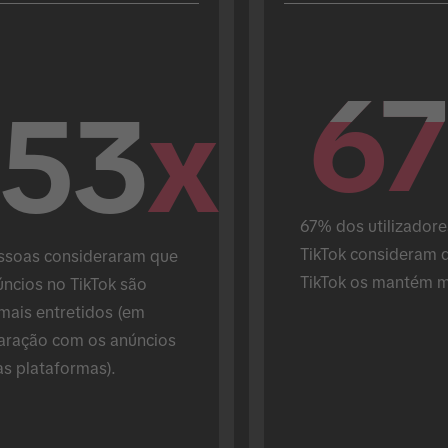
67
67
.53
x
67% dos utilizadore
TikTok consideram q
ssoas consideraram que 
TikTok os mantém m
ncios no TikTok são 
mais entretidos (em 
ração com os anúncios 
as plataformas).