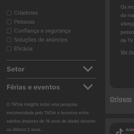
Os mo
Criadores
da ma
Pessoas
atenç
Confiança e segurança
pesso
Soluções de anúncios
de TV
Eficácia
dos A
Ver m
compa
os Anú
Setor
mostr
em co
Aplicações
Férias e eventos
Automóveis
Origem
Cuidados de beleza e
Regresso às Aulas
O TikTok Insights inclui uma pesquisa
pessoais
Black Friday
encomendada pelo TikTok a terceiros entre
adultos (maiores de 18 anos de idade) durante
Bens de Consumo Embalados
Natal
os últimos 2 anos.
Aráb
Ensino
Páscoa