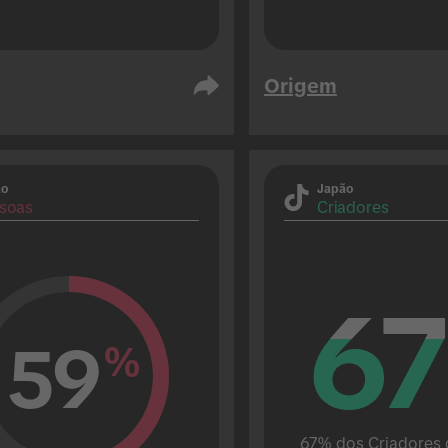
Origem
ão
Japão
soas
Criadores
67
67
59
%
67% dos Criadores d