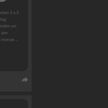
tam 2 a 3 
tag 
obtêm um 
(em 
 marcas 