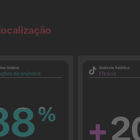
localização
dos Unidos
Sudeste Asiático
uções de anúncios
Eficácia
88
88
%
%
+
2