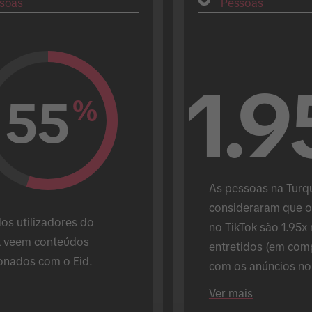
soas
Pessoas
1.9
55
%
As pessoas na Turqu
consideraram que os
os utilizadores do 
no TikTok são 1.95x 
k veem conteúdos 
entretidos (em com
ionados com o Eid.
com os anúncios nou
plataformas).
Ver mais