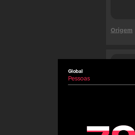
Songkran
Mega Sales
Tet
Origem
Summer
Carnival
Eid
Fiestas Patrias
Aráb
Pes
Copa America
Global
Pessoas
Olympic Games