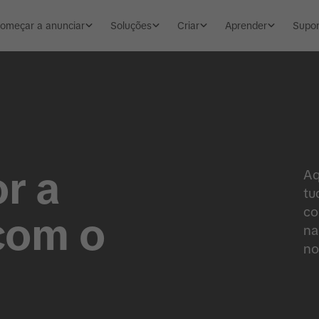
omeçar a anunciar
Soluções
Criar
Aprender
Supor
r a
Aq
tu
co
com o
na
no