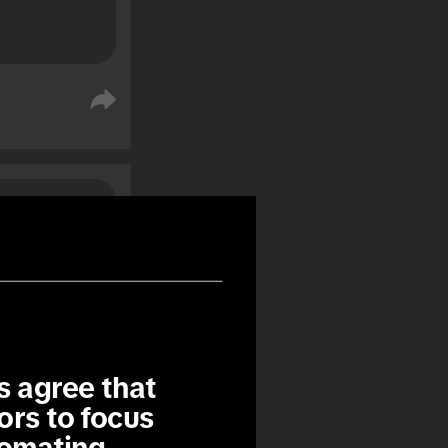
os
%
%
 agree that 
ors to focus 