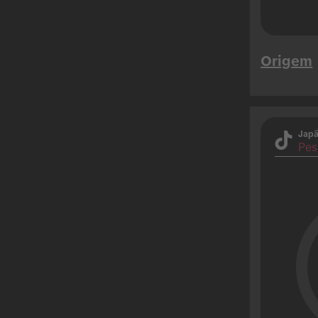
Origem
Jap
Pes