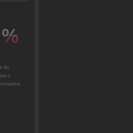
%
%
s do 
ue o 
otivados.