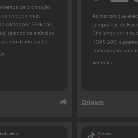
mentos de promoção 
rca recebem mais 
As marcas que execu
ão (vistos por 88% das 
campanhas de Hash
as) quando os anúncios 
Challenge por ano 
 são mostrados antes 
ROAS 20% superior 
núncios TikTok (em 
comparação com as
ais
ração com 72% quando 
que só executam 1).
Ver mais
ncios TikTok são 
ados abaixo). Realizado 
ntexto presencial.
Origem
ia Saudita
Turquia