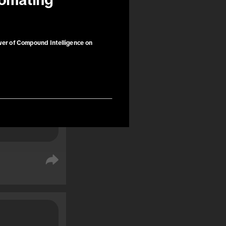
omating 
s do 
gens 
jarem como 
wer of Compound Intelligence on
ompra por 