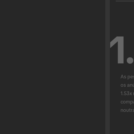
1
As pe
os anú
1.53x 
compa
noutr