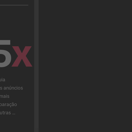
5
x
ia 
 anúncios 
mais 
paração 
tras 