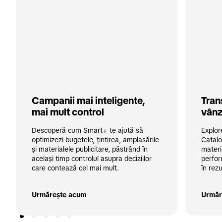
Campanii mai inteligente, 
Tran
mai mult control
vânz
Descoperă cum Smart+ te ajută să 
Explo
optimizezi bugetele, țintirea, amplasările 
Catalo
și materialele publicitare, păstrând în 
materia
același timp controlul asupra deciziilor 
perfor
care contează cel mai mult.
în rez
Urmărește acum
Urmăr