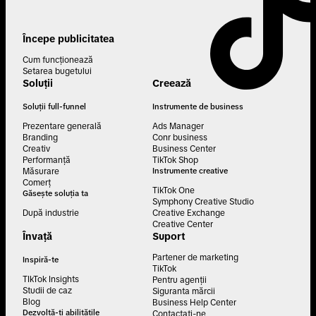
Începe publicitatea
Cum funcționează
Setarea bugetului
Soluții
Creează
Soluții full-funnel
Instrumente de business
Prezentare generală
Ads Manager
Branding
Conr business
Creativ
Business Center
Performanță
TikTok Shop
Măsurare
Instrumente creative
Comerț
TikTok One
Găsește soluția ta
Symphony Creative Studio
După industrie
Creative Exchange
Creative Center
Învață
Suport
Partener de marketing
Inspiră-te
TikTok
TIkTok Insights
Pentru agenții
Studii de caz
Siguranta mărcii
Blog
Business Help Center
Dezvoltă-ți abilitățile
Contactati-ne