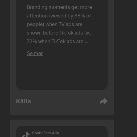
Branding moments get more 
attention (viewed by 88% of 
people) when TV ads are 
shown before TikTok ads (vs. 
72% when TikTok ads are 
shown alone). Conducted in an 
Se mer
in-person setting.
Källa
South East Asia