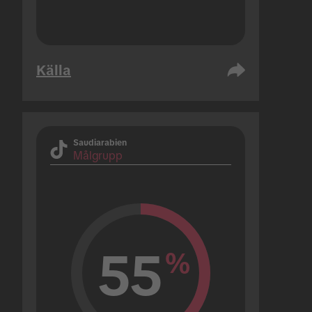
Källa
Saudiarabien
Målgrupp
55
%