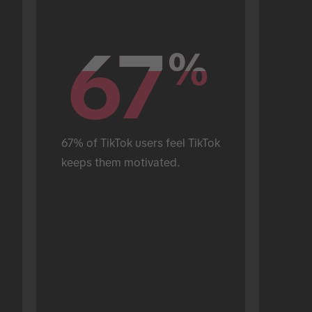
67
67
%
%
67% of TikTok users feel TikTok 
keeps them motivated.