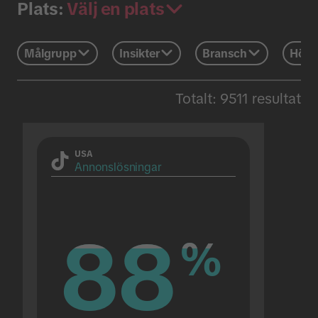
Välj en plats
Plats:
Målgrupp
Insikter
Bransch
Högt
Totalt: 9511 resultat
USA
Annonslösningar
88
88
%
%