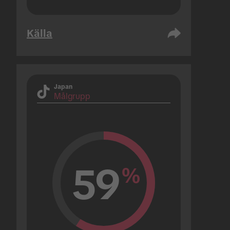
Källa
Japan
Målgrupp
59
%