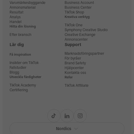
Varumärkesbyggande
Business Account
Annonsmaterial
Business Center
Resultat
TikTok Shop
Analys
Kreativa verktyg
Handel
TikTok One
Hitta din lösning
Symphony Creative Studio
Efter bransch
Creative Exchange
Annonscenter
Lär dig
Support
Marknadsföringspartner
Få inspiration
För byråer
Insikter om TikTok
Brand Safety
Fallstudier
Hjälpcenter
Blogg
Kontakta oss
Utveckla färdigheter
Refer
TikTok Academy
TikTok Affiliate
Certifiering
Nordics