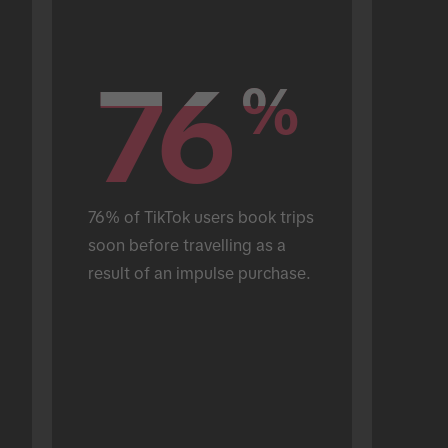
76
76
%
%
76% of TikTok users book trips 
soon before travelling as a 
result of an impulse purchase.