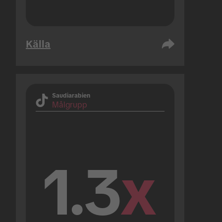
Källa
Saudiarabien
Målgrupp
1.3
x