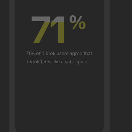
71
71
%
%
71% of TikTok users agree that 
TikTok feels like a safe space.