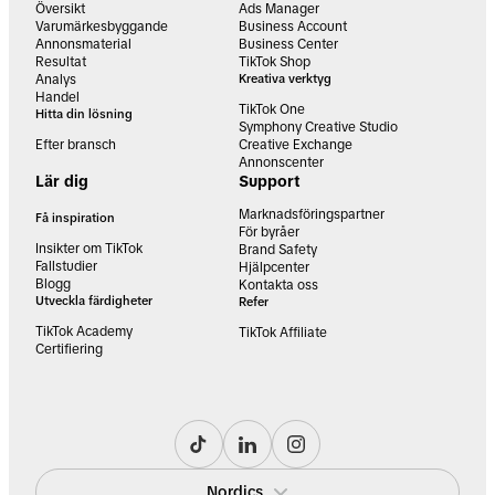
Översikt
Ads Manager
Varumärkesbyggande
Business Account
Annonsmaterial
Business Center
Resultat
TikTok Shop
Analys
Kreativa verktyg
Handel
TikTok One
Hitta din lösning
Symphony Creative Studio
Efter bransch
Creative Exchange
Annonscenter
Lär dig
Support
Marknadsföringspartner
Få inspiration
För byråer
Insikter om TikTok
Brand Safety
Fallstudier
Hjälpcenter
Blogg
Kontakta oss
Utveckla färdigheter
Refer
TikTok Academy
TikTok Affiliate
Certifiering
Nordics