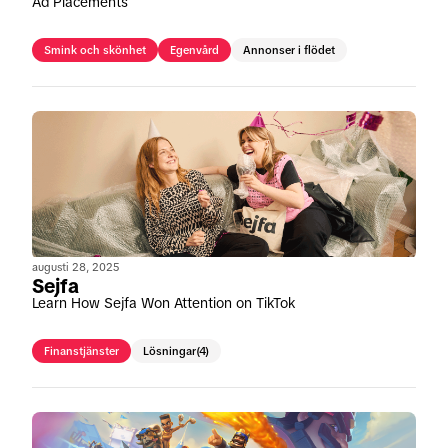
Ad Placements
Smink och skönhet
Egenvård
Annonser i flödet
augusti 28, 2025
Sejfa
Learn How Sejfa Won Attention on TikTok
Finanstjänster
Lösningar
(4)