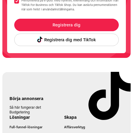
Prenumerera på e-post med nyheter, evenemang och information från
TikTok For Business och TikTok Shop. Du kan avsluta prenumerationen
när som helst i användarinställningarna.
Registrera dig
Registrera dig med TikTok
Börja annonsera
Så här fungerar det
Budgetering
Lösningar
Skapa
Full-funnel-lösningar
Affärsverktyg