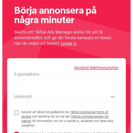
Börja annonsera på
några minuter
Skaffa ett TikTok Ads Manager-konto för att få
annonskrediter och ge din första kampanj en boost.
Har du redan ett konto?
Logga in
Använd telefonnummer
E-postadress
Lösenord
Genom att klicka här godkänner du
TikTok Commercial Terms of
Service
och bekräftar att du har läst
TikToks Integritetspolicy för
partner
för information om hur vi samlar in, använder och delar dina
uppgifter.