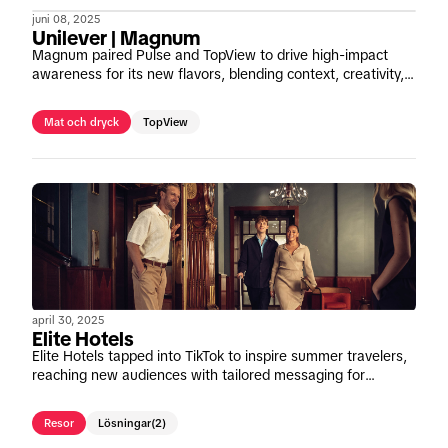
juni 08, 2025
Unilever | Magnum
Magnum paired Pulse and TopView to drive high-impact
awareness for its new flavors, blending context, creativity,
and scale.
Mat och dryck
TopView
april 30, 2025
Elite Hotels
Elite Hotels tapped into TikTok to inspire summer travelers,
reaching new audiences with tailored messaging for
families and couples and driving meaningful engagement
across the funnel.
Resor
Lösningar
(2)