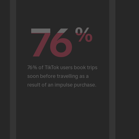
76
76
%
%
76% of TikTok users book trips 
soon before travelling as a 
result of an impulse purchase.