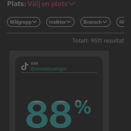
Välj en plats
Plats:
Målgrupp
Insikter
Bransch
Högt
Totalt: 9511 resultat
USA
Annonslösningar
88
88
%
%