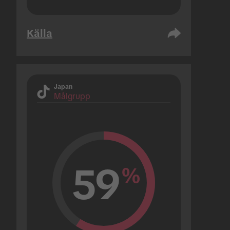
Källa
Japan
Målgrupp
59
%