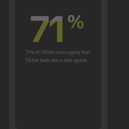
71
71
%
%
71% of TikTok users agree that 
TikTok feels like a safe space.