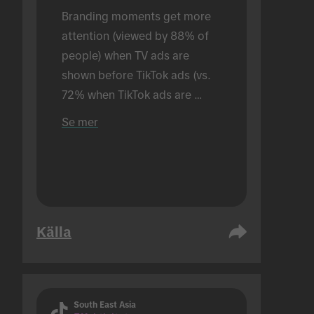
Branding moments get more 
attention (viewed by 88% of 
people) when TV ads are 
shown before TikTok ads (vs. 
72% when TikTok ads are 
shown alone). Conducted in an 
Se mer
in-person setting.
Källa
South East Asia