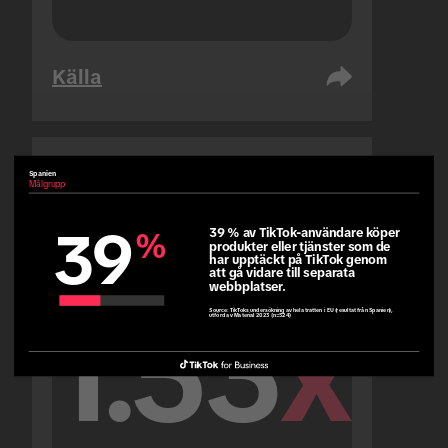
Källa
Spanien
Förenade Arabemiraten
Målgrupp
Målgrupp
39
39 % av TikTok-användare köper 
%
produkter eller tjänster som de 
har upptäckt på TikTok genom 
att gå vidare till separata 
webbplatser.
1.53
x
Source:
TikToks undersökning av hela tratten i EU (resultat från Spanien),
utförd av Material 2023 (n=524)