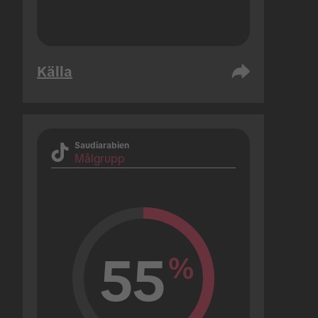
Källa
Saudiarabien
Målgrupp
55
%