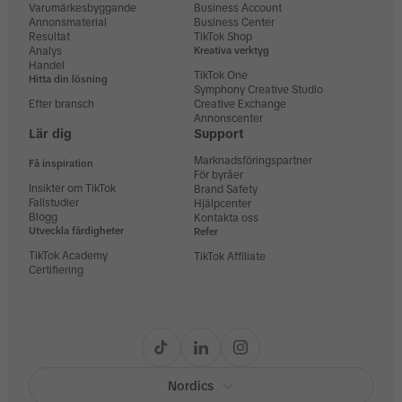
Varumärkesbyggande
Business Account
Annonsmaterial
Business Center
Resultat
TikTok Shop
Analys
Kreativa verktyg
Handel
TikTok One
Hitta din lösning
Symphony Creative Studio
Efter bransch
Creative Exchange
Annonscenter
Lär dig
Support
Marknadsföringspartner
Få inspiration
För byråer
Insikter om TikTok
Brand Safety
Fallstudier
Hjälpcenter
Blogg
Kontakta oss
Utveckla färdigheter
Refer
TikTok Academy
TikTok Affiliate
Certifiering
Nordics