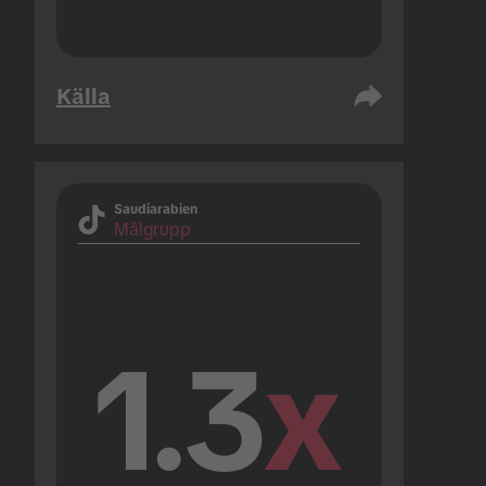
Källa
Saudiarabien
Målgrupp
1.3
x