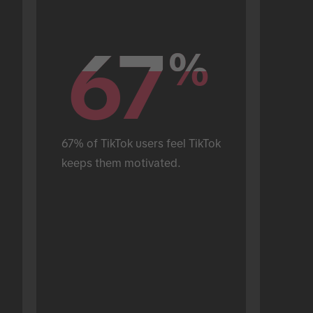
67
67
%
%
67% of TikTok users feel TikTok 
keeps them motivated.