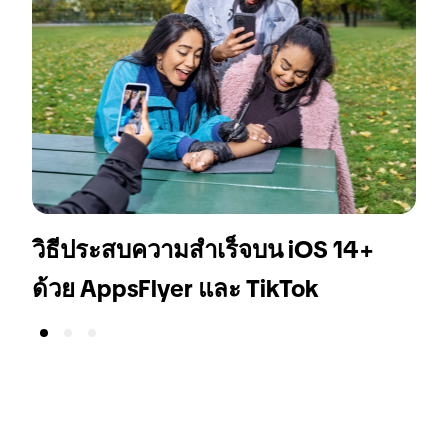
วิธีประสบความสำเร็จบน iOS 14+
ก
ด้วย AppsFlyer และ TikTok
T