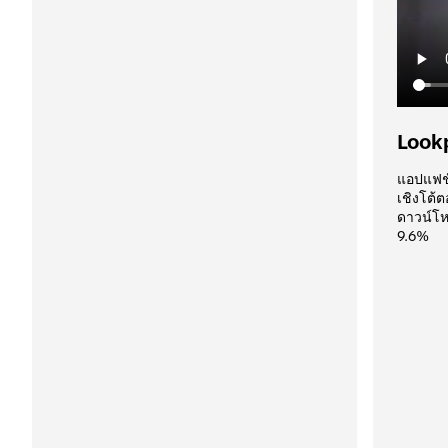
Look
แอปแฟชั
เชิงโต้
ดาวน์โห
9.6% 