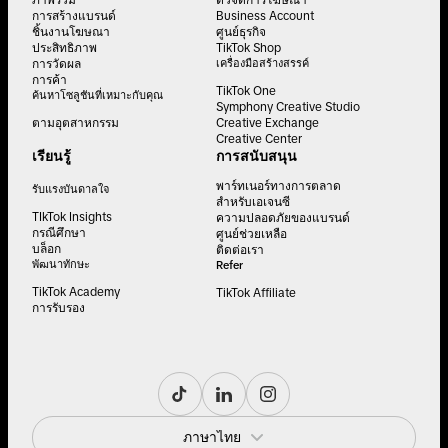
ภาพรวม
ตัวจัดการโฆษณา
การสร้างแบรนด์
Business Account
ชิ้นงานโฆษณา
ศูนย์ธุรกิจ
ประสิทธิภาพ
TikTok Shop
การวัดผล
เครื่องมือสร้างสรรค์
การค้า
TikTok One
ค้นหาโซลูชันที่เหมาะกับคุณ
Symphony Creative Studio
ตามอุตสาหกรรม
Creative Exchange
Creative Center
เรียนรู้
การสนับสนุน
พาร์ทเนอร์ทางการตลาด
รับแรงบันดาลใจ
สำหรับเอเจนซี
TIkTok Insights
ความปลอดภัยของแบรนด์
กรณีศึกษา
ศูนย์ช่วยเหลือ
บล็อก
ติดต่อเรา
พัฒนาทักษะ
Refer
TikTok Academy
TikTok Affiliate
การรับรอง
ภาษาไทย