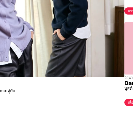
การ
มิถุน
Dar
บูสต
วบคู่กับ
เสื