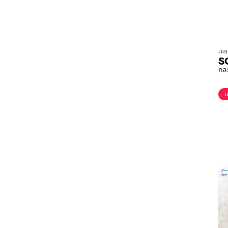
เมษ
S
กล
เ