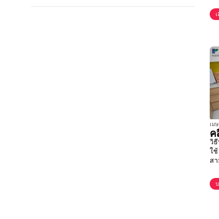
เ
เมษ
ค
วิ
ใช
สา
การ
บ