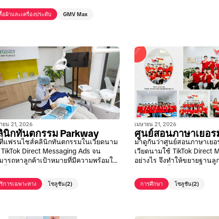
สื้อผ้าและเครื่องประดับ
GMV Max
ายน 21, 2026
เมษายน 21, 2026
ลินิกทันตกรรม Parkway
ศูนย์สอนภาษาเยอร
ธีที่แฟรนไชส์คลินิกทันตกรรมในเวียดนาม
มาดูกันว่าศูนย์สอนภาษาเยอ
้ TikTok Direct Messaging Ads จน
เวียดนามใช้ TikTok Direct 
มารถหาลูกค้าเป้าหมายที่มีความพร้อมใน
อย่างไร จึงทำให้ขยายฐานลู
ซื้อได้ถึง 50%
ได้รวดเร็วขึ้น
ริการเฉพาะทาง
โซลูชัน
(2)
การศึกษา
โซลูชัน
(2)