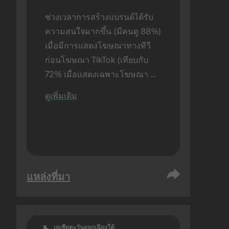
ช่วงเวลาการสร้างแบรนด์ได้รับ
ความสนใจมากขึ้น (มีคนดู 88%) 
เมื่อมีการแสดงโฆษณาทางทีวี
ก่อนโฆษณา TikTok (เทียบกับ 
72% เมื่อแสดงเฉพาะโฆษณา 
TikTok อย่างเดียว) ดำเนินการ
ดูเพิ่มเติม
วิจัยกับผู้ใช้แบบเจอหน้ากัน
แหล่งที่มา
เอเชียตะวันออกเฉียงใต้