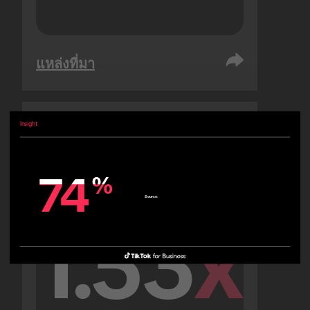
แหล่งที่มา
Insight
สหรัฐอาหรับเอมิเรตส์
ผู้คน
74
74
%
%
Source:
1.53
x