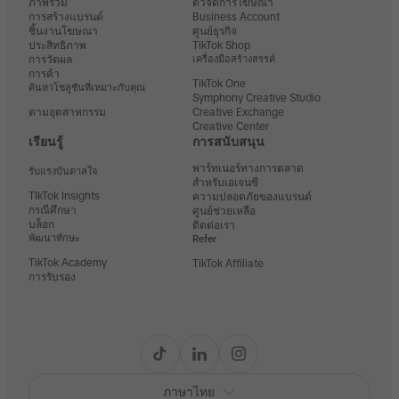
ภาพรวม
ตัวจัดการโฆษณา
การสร้างแบรนด์
Business Account
ชิ้นงานโฆษณา
ศูนย์ธุรกิจ
ประสิทธิภาพ
TikTok Shop
การวัดผล
เครื่องมือสร้างสรรค์
การค้า
TikTok One
ค้นหาโซลูชันที่เหมาะกับคุณ
Symphony Creative Studio
ตามอุตสาหกรรม
Creative Exchange
Creative Center
เรียนรู้
การสนับสนุน
พาร์ทเนอร์ทางการตลาด
รับแรงบันดาลใจ
สำหรับเอเจนซี
TIkTok Insights
ความปลอดภัยของแบรนด์
กรณีศึกษา
ศูนย์ช่วยเหลือ
บล็อก
ติดต่อเรา
พัฒนาทักษะ
Refer
TikTok Academy
TikTok Affiliate
การรับรอง
ภาษาไทย