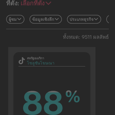
เลือกที่ตั้ง
ที่ตั้ง:
ผู้ชม
ข้อมูลเชิงลึก
ประเภทธุรกิจ
เท
ทั้งหมด: 9511 ผลลัพธ์
สหรัฐอเมริกา
โซลูชันโฆษณา
88
88
%
%