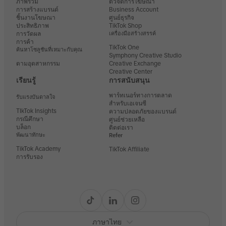
ภาพรวม
ตัวจัดการโฆษณา
การสร้างแบรนด์
Business Account
ชิ้นงานโฆษณา
ศูนย์ธุรกิจ
ประสิทธิภาพ
TikTok Shop
การวัดผล
เครื่องมือสร้างสรรค์
การค้า
TikTok One
ค้นหาโซลูชันที่เหมาะกับคุณ
Symphony Creative Studio
ตามอุตสาหกรรม
Creative Exchange
Creative Center
เรียนรู้
การสนับสนุน
พาร์ทเนอร์ทางการตลาด
รับแรงบันดาลใจ
สำหรับเอเจนซี
TIkTok Insights
ความปลอดภัยของแบรนด์
กรณีศึกษา
ศูนย์ช่วยเหลือ
บล็อก
ติดต่อเรา
พัฒนาทักษะ
Refer
TikTok Academy
TikTok Affiliate
การรับรอง
ภาษาไทย