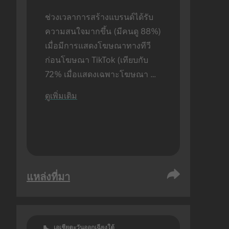
ช่วงเวลาการสร้างแบรนด์ได้รับ
ความสนใจมากขึ้น (มีคนดู 88%) 
เมื่อมีการแสดงโฆษณาทางทีวี
ก่อนโฆษณา TikTok (เทียบกับ 
72% เมื่อแสดงเฉพาะโฆษณา 
TikTok อย่างเดียว) ดำเนินการ
ดูเพิ่มเติม
วิจัยกับผู้ใช้แบบเจอหน้ากัน
แหล่งที่มา
เอเชียตะวันออกเฉียงใต้