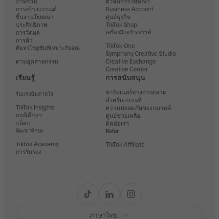
ภาพรวม
ตัวจัดการโฆษณา
การสร้างแบรนด์
Business Account
ชิ้นงานโฆษณา
ศูนย์ธุรกิจ
ประสิทธิภาพ
TikTok Shop
การวัดผล
เครื่องมือสร้างสรรค์
การค้า
TikTok One
ค้นหาโซลูชันที่เหมาะกับคุณ
Symphony Creative Studio
ตามอุตสาหกรรม
Creative Exchange
Creative Center
เรียนรู้
การสนับสนุน
พาร์ทเนอร์ทางการตลาด
รับแรงบันดาลใจ
สำหรับเอเจนซี
TIkTok Insights
ความปลอดภัยของแบรนด์
กรณีศึกษา
ศูนย์ช่วยเหลือ
บล็อก
ติดต่อเรา
พัฒนาทักษะ
Refer
TikTok Academy
TikTok Affiliate
การรับรอง
ภาษาไทย