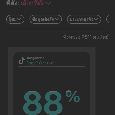
เลือกที่ตั้ง
ที่ตั้ง:
ผู้ชม
ข้อมูลเชิงลึก
ประเภทธุรกิจ
เท
ทั้งหมด: 9511 ผลลัพธ์
สหรัฐอเมริกา
โซลูชันโฆษณา
88
88
%
%