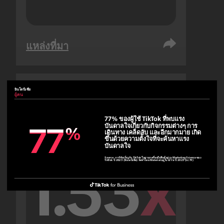
แหล่งที่มา
อินโดนีเซีย
ผู้คน
สหรัฐอาหรับเอมิเรตส์
ผู้คน
77% ของผู้ใช้ TikTok ที่พบแรง
บันดาลใจเกี่ยวกับกิจกรรมต่างๆ การ
77
77
%
%
เดินทาง เคล็ดลับ และอีกมากมาย เกิด
ขึ้นด้วยความตั้งใจที่จะค้นหาแรง
บันดาลใจ
Source:
การวิจัยเกี่ยวกับ TikTok ในฐานะเครื่องมือสืบค้นผ่าน Marketing Science ของ
1.53
x
TikTok ปี 2023 (อินโดนีเซีย) จัดทำโดย Material ฤดูใบไม้ร่วง ปี 2023 (n=79)