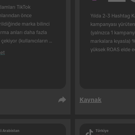
lamları TikTok 
mlarından önce 
Yılda 2-3 Hashtag K
ildiğinde marka bilinci 
kampanyası yürüten 
rma anları daha fazla 
(yalnızca 1 kampany
 çekiyor (kullanıcıların 
markalara kıyasla) 
 tarafından görüntüleme) 
yüksek ROAS elde e
let
karşılık TikTok reklamları 
şına gösterildiğinde bu 
72 oldu). Yüz yüze 
leştirildi.
Kaynak
i Arabistan
Türkiye