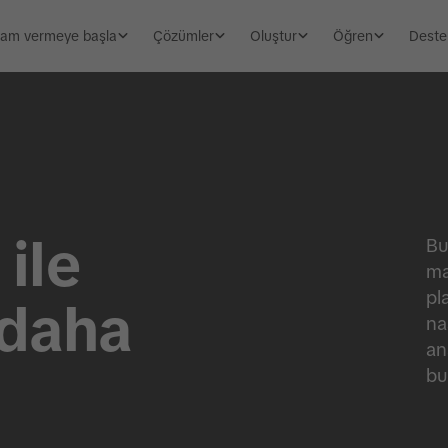
lam vermeye başla
Çözümler
Oluştur
Öğren
Deste
ile
Bu
ma
pl
 daha
na
an
bu