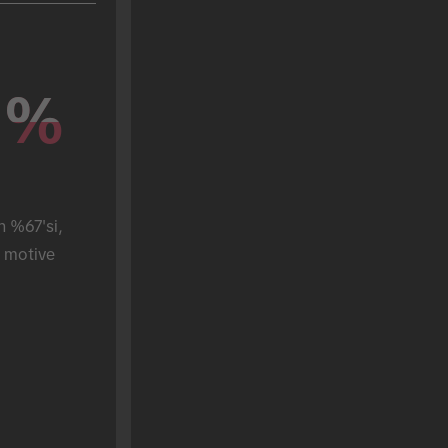
%
%
n %67'si, 
 motive 