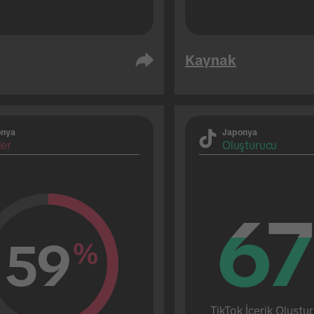
Kaynak
onya
Japonya
ler
Oluşturucu
67
67
59
%
TikTok İçerik Oluştur