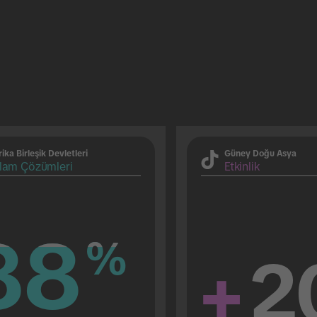
ika Birleşik Devletleri
Güney Doğu Asya
lam Çözümleri
Etkinlik
88
88
%
%
+
2