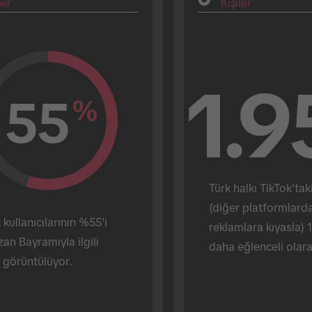
ler
Kişiler
1.9
55
%
Türk halkı TikTok'taki
(diğer platformlarda
 kullanıcılarının %55'i 
reklamlara kıyasla) 1
n Bayramıyla ilgili 
daha eğlenceli olara
i görüntülüyor.