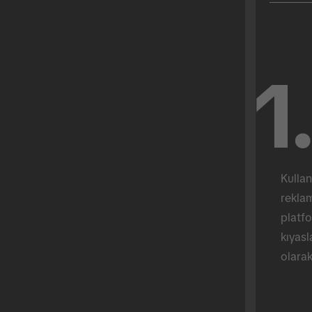
1
Kullan
reklam
platfo
kıyasl
olarak