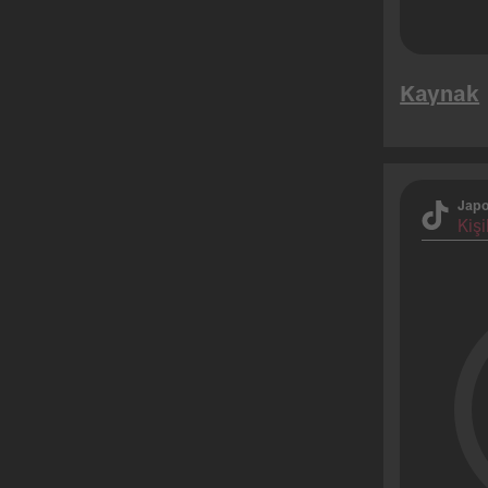
Kaynak
Jap
Kişi