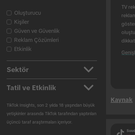
TV rek
Oluşturucu
rekla
Kişiler
göster
Güven ve Güvenlik
oluştu
Reklam Çözümleri
dikkat
Etkinlik
%88'i
Geniş
(buna 
tek ba
Sektör
oran %
gerçek
Uygulamalar
Tatil ve Etkinlik
Otomotiv
Kaynak
Güzellik ve Kişisel Bakım
Okula Dönüş
TikTok Insights, son 2 yılda 18 yaşından büyük
Paketlenmiş Tüketici Ürünleri
Efsane Cuma
yetişkinler arasında TikTok tarafından yaptırılan
üçüncü taraf araştırmaları içeriyor.
Eğitim
Noel
Suud
Eğlence
Paskalya