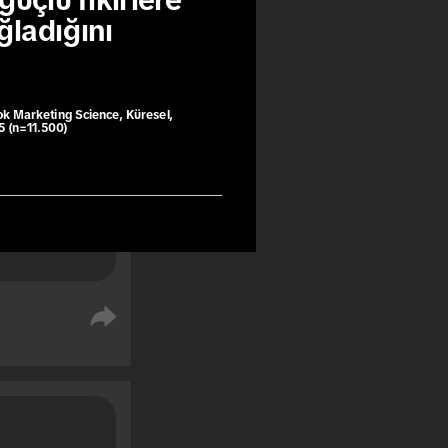
güçlü fikirlere 
n %76'sı, 
ladığını 
onucunda 
men önce 
u yapıyor.
ok Marketing Science, Küresel,
5 (n=11.500)