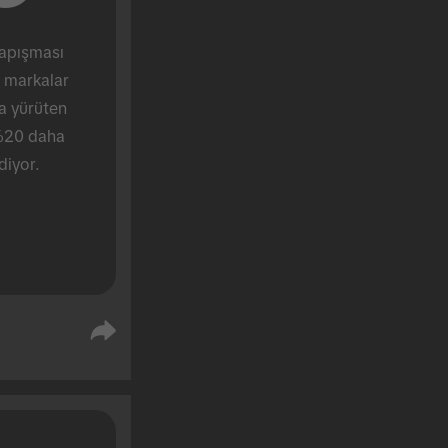
apışması 
markalar 
a yürüten 
%20 daha 
diyor.