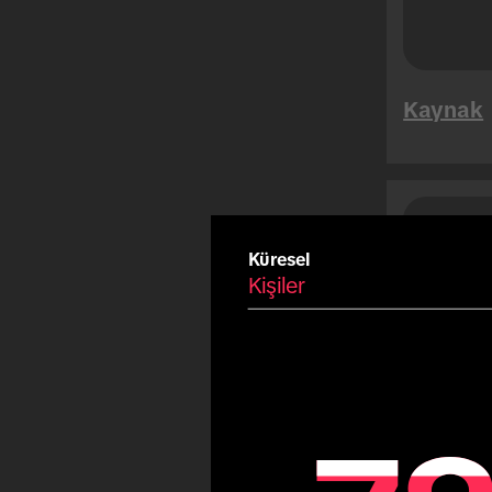
Mega Satış Günleri
Tet
Yaz
Kaynak
Karnaval
Bayram
Fiestas Patrias
Copa America
Suud
Kişi
Olimpiyat Oyunları
Küresel
Kişiler