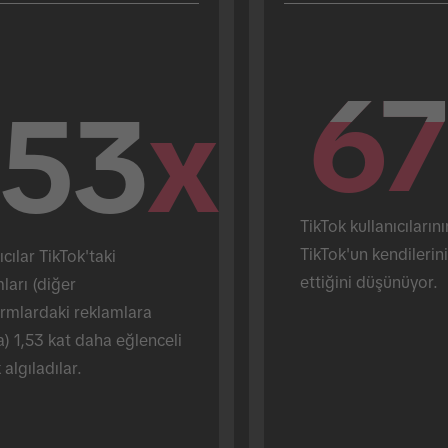
67
67
.53
x
TikTok kullanıcılarını
TikTok'un kendilerini
ıcılar TikTok'taki 
ettiğini düşünüyor.
ları (diğer 
rmlardaki reklamlara 
a) 1,53 kat daha eğlenceli 
 algıladılar.