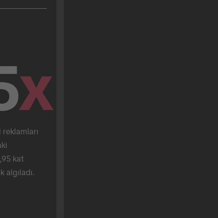
5
x
 reklamları 
ki 
,95 kat 
k algıladı.