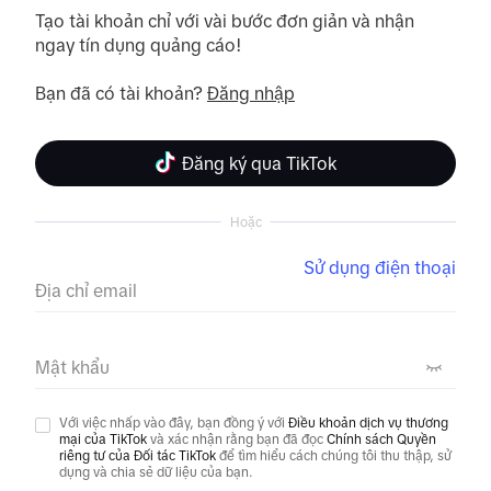
Tạo tài khoản chỉ với vài bước đơn giản và nhận 
ngay tín dụng quảng cáo! 

Bạn đã có tài khoản? 
Đăng nhập
Đăng ký qua TikTok
Hoặc
Sử dụng điện thoại
Địa chỉ email
Mật khẩu
Với việc nhấp vào đây, bạn đồng ý với
Điều khoản dịch vụ thương
mại của TikTok
và xác nhận rằng bạn đã đọc
Chính sách Quyền
riêng tư của Đối tác TikTok
để tìm hiểu cách chúng tôi thu thập, sử
dụng và chia sẻ dữ liệu của bạn.