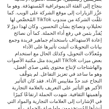
بنجاح إلى الفئة الديموغرافية المُستهدَفة. وهو ما
عزَّز الزيارات إلى موقع الشركة على الويب. كما
تلقَّت الشركة من مندوب TikTok المُخصَّص لها
تحليلاتٍ ونصائح بشأن التحسين. وكان لهذا دورٌ لا
يُقدَّر بثمن في رفع أداء الحملة. كما أن نصائح
إعادة الاستهداف باستخدام جماهير فريدة وجمع
بيانات التحويلات أثبتت تأثيرها على الأداء
ومُعدَّلات التحويل، وكذلك الحال مع استخدام
بعض ميزات TikTok الفريدة مثل مكتبة الأصوات
والهاشتاجات لإنتاج محتوى يلقى صدًى أفضل،
وهو ما ساعد في تعزيز التفاعل. لم يتوقَّف
النجاح عند حدِّ مقاييس الأداء. فقد كان التأثير
الأكبر هو التأثير على التعريف بالعلامة التجارية
وأهميتها الثقافية. شهدت الحملة ارتفاعًا كبيرًا
في الإشارات إلى العلامات التجارية والمواد التي
أنشأها المُستخدِمون ولها صلة بالحملة. رأى