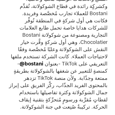
وكشركٍة رائدة في قطاع الشوكولاتة، تُقدِّم
Bostani للعملاء تجارب مُخصَّصة وفريدة.
فكانت هي أول شركةٍ في المنطقة تُوفِّر
للشركات هدايا خاصة تحمل طابع العلامات
التجارية ومصنوعة من شوكولاتة Bostani
Chocolatier، وهي أول شركةٍ وفَّرت خيار
النقش على الشوكولاتة وعلبًا مُخصَّصة وفقًا
لاحتياجات العملاء. كانت الشركة تستخدم ملفها
التعريفي على TikTok -بعنوان ‎
@bostani
-
كمنصةٍ للتعبير عن شغفها بالشوكولاتة بطريقةٍ
ممتعة وجذّابة. ولأن منصة TikTok تزدهر
بالمحتوى الفريد الجذّاب، ركَّز الفريق على إبراز
جمال الشوكولاتة وكثرة تفاصيلها باستخدام
لقطاتٍ مُقرَّبة ورسومٍ مُتحرِّكةٍ بتقنية إيقاف
الحركة. تركيبةٌ صُنِعت في جنة الشوكولاتة.