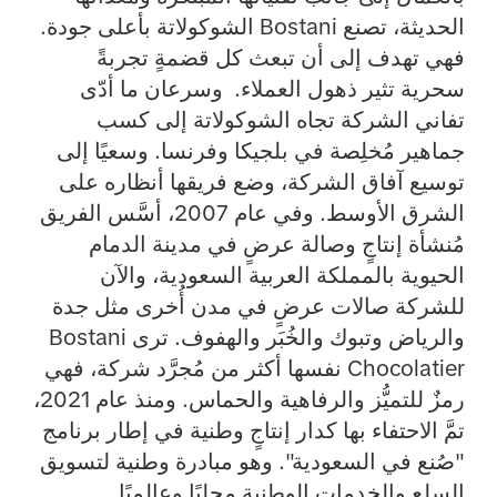
الحديثة، تصنع Bostani الشوكولاتة بأعلى جودة.
فهي تهدف إلى أن تبعث كل قضمةٍ تجربةً
سحرية تثير ذهول العملاء. وسرعان ما أدّى
تفاني الشركة تجاه الشوكولاتة إلى كسب
جماهير مُخلِصة في بلجيكا وفرنسا. وسعيًا إلى
توسيع آفاق الشركة، وضع فريقها أنظاره على
الشرق الأوسط. وفي عام 2007، أسَّس الفريق
مُنشأة إنتاجٍ وصالة عرضٍ في مدينة الدمام
الحيوية بالمملكة العربية السعودية، والآن
للشركة صالات عرضٍ في مدن أُخرى مثل جدة
والرياض وتبوك والخُبَر والهفوف. ترى Bostani
Chocolatier نفسها أكثر من مُجرَّد شركة، فهي
رمزٌ للتميُّز والرفاهية والحماس. ومنذ عام 2021،
تمَّ الاحتفاء بها كدار إنتاجٍ وطنية في إطار برنامج
"صُنع في السعودية". وهو مبادرة وطنية لتسويق
السلع والخدمات الوطنية محليًا وعالميًا.