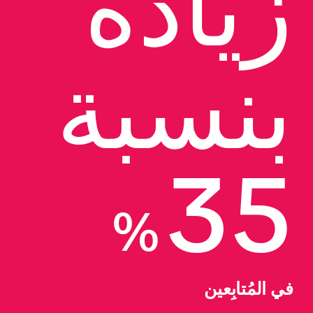
زيادة 
بنسبة 
35
%
في المُتابِعين