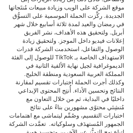
موقع الشركة على الويب وزيادة مبيعات مُنتَجاتها
الجديدة. ركَّزت الحملة الموسمية على التسوُّق
في رمضان والعيد لمدة ثلاثة أسابيع خلال شهر
أبريل. ولتحقيق هذه الأهداف، نشر الفريق
إعلانات فيديو داخل الموجز. ولتحقيق زيادة
الوصول والتفاعل، استخدمت الشركة قدرات
الاستهداف الخاصة بـ TikTok للوصول إلى الفئة
الديموغرافية لجيل نهاية الألفية الثانية في
المملكة العربية السعودية ومنطقة الخليج.
وكذلك أجرت الحملة اختبارات تقسيم لمقارنة
النتائج وتحسين الأداء. أُنتِج المحتوى الإبداعي
داخليًا في البداية، ثم من خلال التعاون مع
مُنشِئي محتوًى مشهورين بناءً على نتائج
اختبارات التقسيم، وصُمِّم ليتماشى مع اهتمامات
الجمهور المُستهدَف وسلوكياته. تعمَّدت الشركة
اتباع نهج التميُّز عن الآخرين وتجسيد هوية