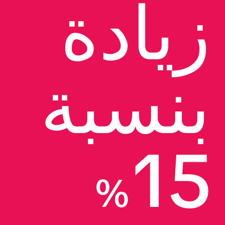
زيادة 
بنسبة 
15
%