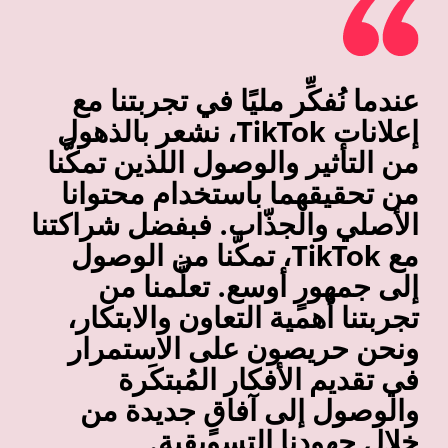
عندما نُفكِّر مليًا في تجربتنا مع
إعلانات TikTok، نشعر بالذهول
من التأثير والوصول اللذين تمكَّنا
من تحقيقهما باستخدام محتوانا
الأصلي والجذّاب. فبفضل شراكتنا
مع TikTok، تمكَّنا من الوصول
إلى جمهورٍ أوسع. تعلَّمنا من
تجربتنا أهمية التعاون والابتكار،
ونحن حريصون على الاستمرار
في تقديم الأفكار المُبتكَرة
والوصول إلى آفاقٍ جديدة من
خلال جهودنا التسويقية.