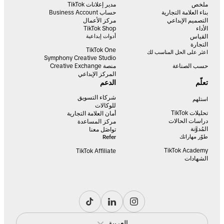
ملخص
مدير إعلانات TikTok
بناء العلامة التجارية
حساب Business Account
التصميم الإبداعي
مركز الأعمال
الأداء
TikTok Shop
القياس
أدوات إبداعية
التجارة
TikTok One
اعثر على الحل المناسب لك
Symphony Creative Studio
حسب الصناعة
منصة Creative Exchange
المركز الإبداعي
تعلّم
الدعم
شركاء التسويق
استلهم
للوكالات
تحليلات TikTok
أمان العلامة التجارية
دراسات الحالات
مركز المساعدة
المُدوَّنة
تواصَل معنا
طوّر مهاراتك
Refer
TikTok Academy
TikTok Affiliate
الشهادات
العربية