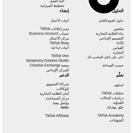
آلية العمل
تخطيط الميزانية
الحلول
إنشاء
حلول القمع الكامل
أدوات الأعمال
ملخص
مدير إعلانات TikTok
بناء العلامة التجارية
حساب Business Account
التصميم الإبداعي
مركز الأعمال
الأداء
TikTok Shop
القياس
أدوات إبداعية
التجارة
TikTok One
اعثر على الحل المناسب لك
Symphony Creative Studio
حسب الصناعة
منصة Creative Exchange
المركز الإبداعي
تعلّم
الدعم
شركاء التسويق
استلهم
للوكالات
تحليلات TikTok
أمان العلامة التجارية
دراسات الحالات
مركز المساعدة
المُدوَّنة
تواصَل معنا
طوّر مهاراتك
Refer
TikTok Academy
TikTok Affiliate
الشهادات