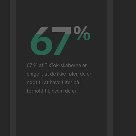
67
67
%
%
67 % af TikTok-skaberne er 
enige i, at de ikke føler, de er 
nødt til at have filter på i 
forhold til, hvem de er.