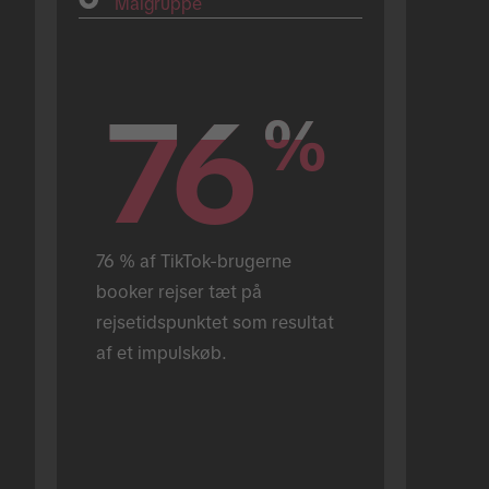
Målgruppe
76
76
%
%
76 % af TikTok-brugerne 
booker rejser tæt på 
rejsetidspunktet som resultat 
af et impulskøb.