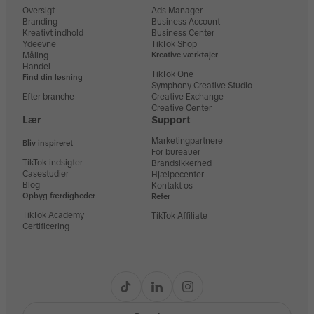
Oversigt
Ads Manager
Branding
Business Account
Kreativt indhold
Business Center
Ydeevne
TikTok Shop
Måling
Kreative værktøjer
Handel
TikTok One
Find din løsning
Symphony Creative Studio
Efter branche
Creative Exchange
Creative Center
Lær
Support
Marketingpartnere
Bliv inspireret
For bureauer
TikTok-indsigter
Brandsikkerhed
Casestudier
Hjælpecenter
Blog
Kontakt os
Opbyg færdigheder
Refer
TikTok Academy
TikTok Affiliate
Certificering