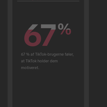
67
67
%
%
67 % af TikTok-brugerne føler, 
at TikTok holder dem 
motiveret.