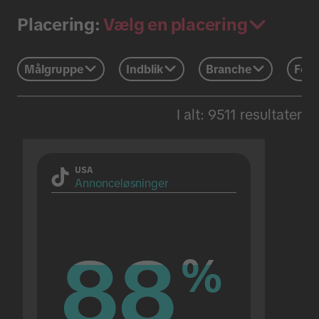
Vælg en placering
Placering:
Målgruppe
Indblik
Branche
Feri
I alt: 9511 resultater
USA
Annonceløsninger
88
88
%
%