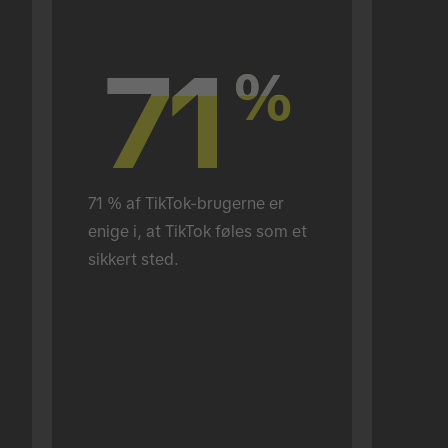
71
71
%
%
71 % af TikTok-brugerne er 
enige i, at TikTok føles som et 
sikkert sted.