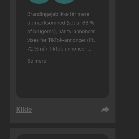
Brandingøjeblikke får mere 
opmærksomhed (set af 88 % 
af brugerne), når tv-annoncer 
vises før TikTok-annoncer (ift. 
72 % når TikTok-annoncer 
vises alene). Udført i fysiske 
Se mere
rammer.
Kilde