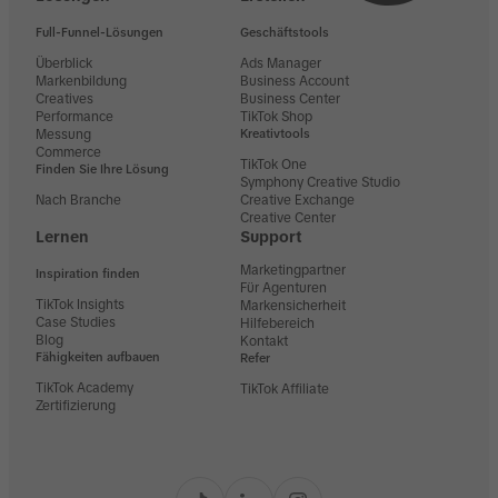
Full-Funnel-Lösungen
Geschäftstools
Überblick
Ads Manager
Markenbildung
Business Account
Creatives
Business Center
Performance
TikTok Shop
Messung
Kreativtools
Commerce
TikTok One
Finden Sie Ihre Lösung
Symphony Creative Studio
Nach Branche
Creative Exchange
Creative Center
Lernen
Support
Marketingpartner
Inspiration finden
Für Agenturen
TikTok Insights
Markensicherheit
Case Studies
Hilfebereich
Blog
Kontakt
Fähigkeiten aufbauen
Refer
TikTok Academy
TikTok Affiliate
Zertifizierung