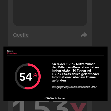
Quelle
Kanada
Menschen
Vereinigte Arabische Emirate
54 % der TikTok Nutzer*innen 
Menschen
der Millennial-Generation haben 
in den letzten 30 Tagen auf 
54
%
TikTok etwas Neues gelernt oder 
Informationen über ein Thema 
gefunden.
Source:
Marktwissenschaftliche Analyse von TikTok (Kanada): „TikTok as a
Discovery Engine“, durchgeführt von Material im Herbst 2023 (n=335)
1.53
x