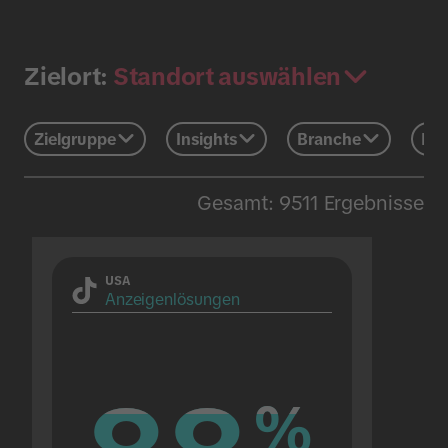
Standort auswählen
Zielort:
Zielgruppe
Insights
Branche
Eve
Gesamt: 9511 Ergebnisse
USA
Anzeigenlösungen
%
%