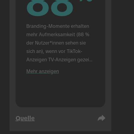
88
88
Branding-Momente erhalten 
mehr Aufmerksamkeit (88 % 
der Nutzer*innen sehen sie 
sich an), wenn vor TikTok-
Anzeigen TV-Anzeigen gezeigt 
werden (im Vergleich mit 72 %, 
Mehr anzeigen
wenn nur TikTok-Anzeigen 
gezeigt werden). In einer 
Präsenzumgebung 
durchgeführt.
Quelle