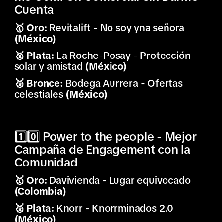
Cuenta
🥇 Oro:
Revitalift - No soy yna señora
(México)
🥈 Plata:
La Roche-Posay - Protección
solar y amistad
(México)
🥉 Bronce:
Bodega Aurrera - Ofertas
celestiales
(México)
1️⃣0️⃣ Power to the people - Mejor
Campaña de Engagement con la
Comunidad
🥇 Oro:
Davivienda - Lugar equivocado
(Colombia)
🥈 Plata:
Knorr - Knorrminados 2.0
(México)