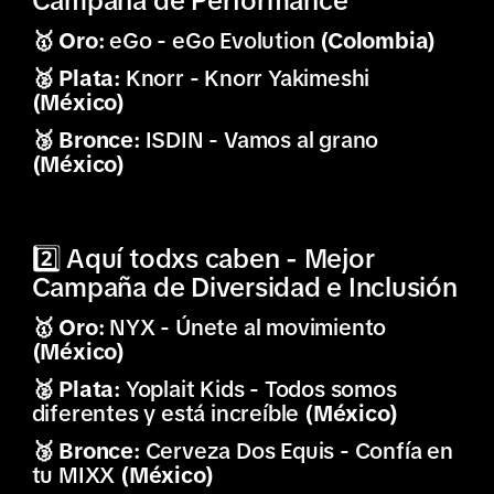
Campaña de Performance
🥇 Oro:
eGo - eGo Evolution
(Colombia)
🥈 Plata:
Knorr - Knorr Yakimeshi
(México)
🥉 Bronce:
ISDIN - Vamos al grano
(México)
2️⃣ Aquí todxs caben - Mejor
Campaña de Diversidad e Inclusión
🥇 Oro:
NYX - Únete al movimiento
(México)
🥈 Plata:
Yoplait Kids - Todos somos
diferentes y está increíble
(México)
🥉 Bronce:
Cerveza Dos Equis - Confía en
tu MIXX
(México)