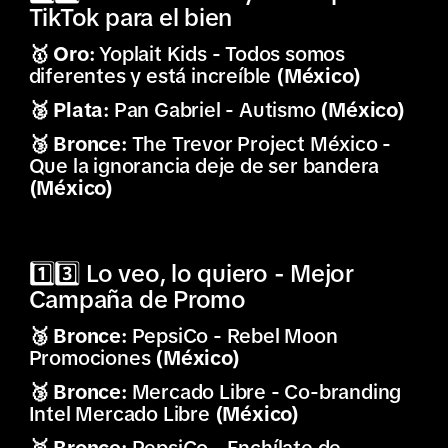
TikTok para el bien
🥇 Oro:
Yoplait Kids - Todos somos
diferentes y está increíble
(México)
🥈 Plata:
Pan Gabriel - Autismo
(México)
🥉 Bronce:
The Trevor Project México -
Que la ignorancia deje de ser bandera
(México)
1️⃣3️⃣ Lo veo, lo quiero - Mejor
Campaña de Promo
🥉 Bronce:
PepsiCo - Rebel Moon
Promociones
(México)
🥉 Bronce:
Mercado Libre - Co-branding
Intel Mercado Libre
(México)
🥉 Bronce:
PepsiCo - Enchílate de