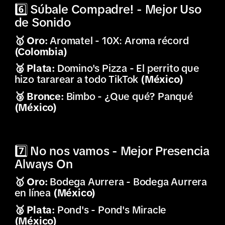
6️⃣ Súbale Compadre! - Mejor Uso
de Sonido
🥇 Oro:
Aromatel - 10X: Aroma récord
(Colombia)
🥈 Plata:
Domino's Pizza - El perrito que
hizo tararear a todo TikTok
(México)
🥉 Bronce:
Bimbo - ¿Que qué? Panqué
(México)
7️⃣ No nos vamos - Mejor Presencia
Always On
🥇 Oro:
Bodega Aurrera - Bodega Aurrera
en línea
(México)
🥈 Plata:
Pond's - Pond's Miracle
(México)