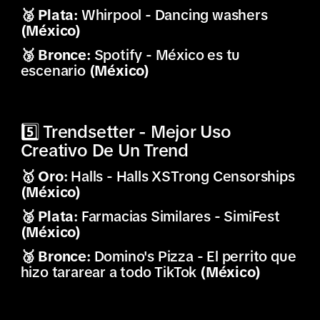
🥈 Plata:
Whirpool - Dancing washers
(México)
🥉 Bronce:
Spotify - México es tu
escenario
(México)
5️⃣ Trendsetter - Mejor Uso
Creativo De Un Trend
🥇 Oro:
Halls - Halls XSTrong Censorships
(México)
🥈 Plata:
Farmacias Similares - SimiFest
(México)
🥉 Bronce:
Domino's Pizza - El perrito que
hizo tararear a todo TikTok
(México)