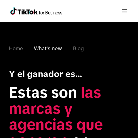
Home
What's new
Blog
Y el ganador es...
Estas son 
las 
marcas y 
agencias que 