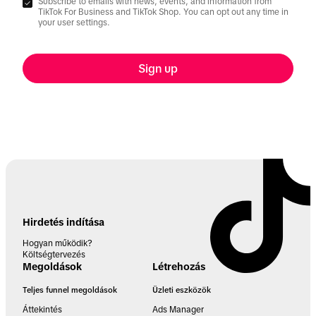
Subscribe to emails with news, events, and information from
TikTok For Business and TikTok Shop. You can opt out any time in
your user settings.
Sign up
Hirdetés indítása
Hogyan működik?
Költségtervezés
Megoldások
Létrehozás
Teljes funnel megoldások
Üzleti eszközök
Áttekintés
Ads Manager