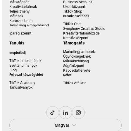
Márkaépítés
Business Account
Kreatív tartalmak
Üzeti központ
Teljesítmény
TikTok Shop
Mérések
Kreatív eszközök
Kereskedelem
TikTok One
Találd meg a megoldásod
Symphony Creative Studio
Iparág szerint
Kreatív tartalomtőzsde
Kreatív központ
Tanulás
Támogatás
Marketingpartnerek
Inspirálódj
Ügynökségeknek
TikTok-betekintések
Márkabiztonság
Esettanulmányok
Súgóközpont
Blog
Kapcsolatfelvétel
Fejleszd készségeidet
Refer
TikTok Academy
TikTok Affiliate
Tanúsítványok
Magyar