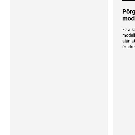
Pörg
mode
Ez a k
modell
ajánla
értéke