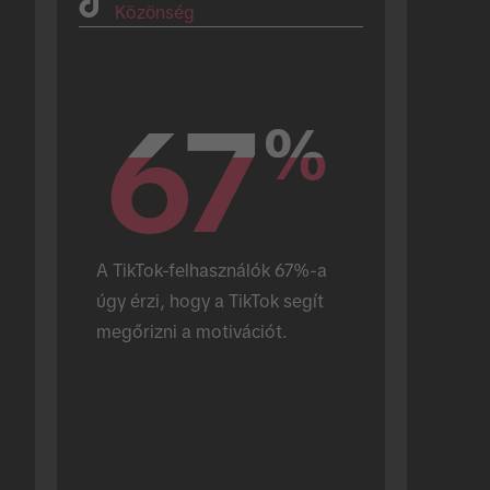
Közönség
67
67
%
%
A TikTok-felhasználók 67%-a 
úgy érzi, hogy a TikTok segít 
megőrizni a motivációt.