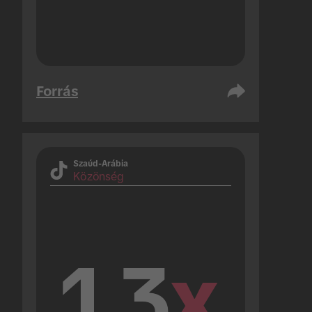
Forrás
Szaúd-Arábia
Közönség
1.3
x