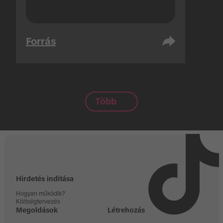
Forrás
Több
Hirdetés indítása
Hogyan működik?
Költségtervezés
Megoldások
Létrehozás