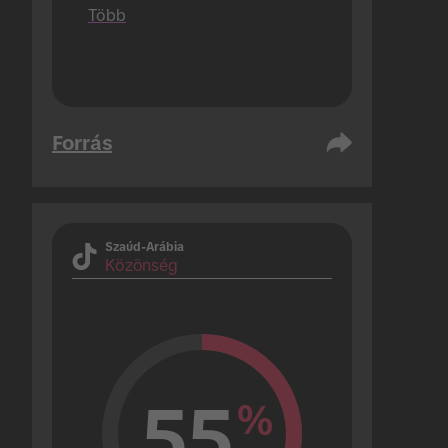
amelyek csak 1 kampányt 
Több
hajtanak végre).
Forrás
Szaúd-Arábia
Közönség
55
%