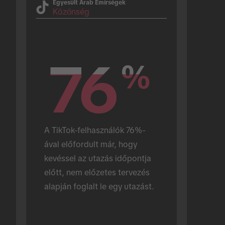
Egyesült Arab Emírségek
Közönség
76
76
%
%
A TikTok-felhasználók 76%-
ával előfordult már, hogy 
kevéssel az utazás időpontja 
előtt, nem előzetes tervezés 
alapján foglalt le egy utazást.