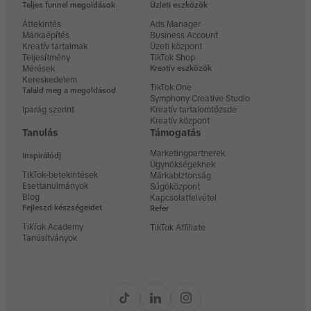
Teljes funnel megoldások
Üzleti eszközök
Áttekintés
Ads Manager
Márkaépítés
Business Account
Kreatív tartalmak
Üzeti központ
Teljesítmény
TikTok Shop
Mérések
Kreatív eszközök
Kereskedelem
TikTok One
Találd meg a megoldásod
Symphony Creative Studio
Iparág szerint
Kreatív tartalomtőzsde
Kreatív központ
Tanulás
Támogatás
Marketingpartnerek
Inspirálódj
Ügynökségeknek
TikTok-betekintések
Márkabiztonság
Esettanulmányok
Súgóközpont
Blog
Kapcsolatfelvétel
Fejleszd készségeidet
Refer
TikTok Academy
TikTok Affiliate
Tanúsítványok