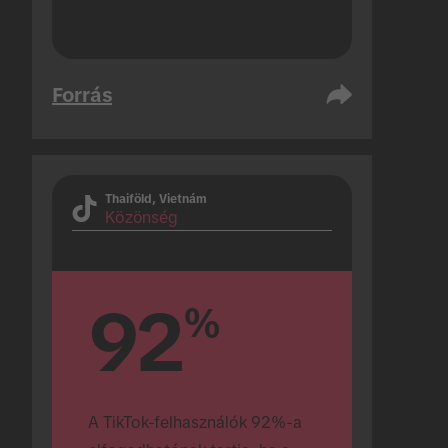
Forrás
Thaiföld, Vietnám
Közönség
92
%
A TikTok-felhasználók 92%-a 