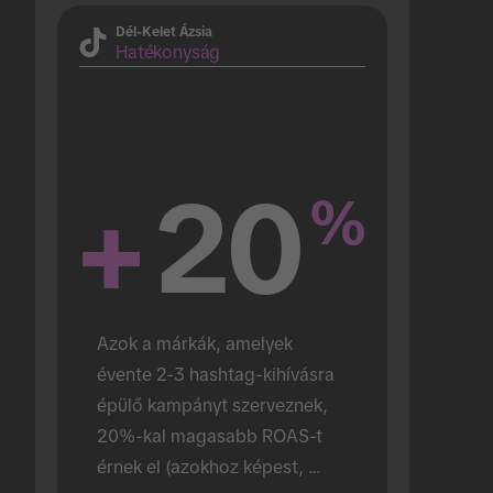
Dél-Kelet Ázsia
Hatékonyság
+
20
%
Azok a márkák, amelyek 
évente 2-3 hashtag-kihívásra 
épülő kampányt szerveznek, 
20%-kal magasabb ROAS-t 
érnek el (azokhoz képest, 