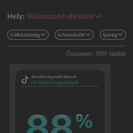
Válasszon helyszínt
Hely:
Célközönség
Információk
Iparág
Összesen: 9511 találat
Amerikai Egyesült Államok
Hirdetési megoldások
88
88
%
%