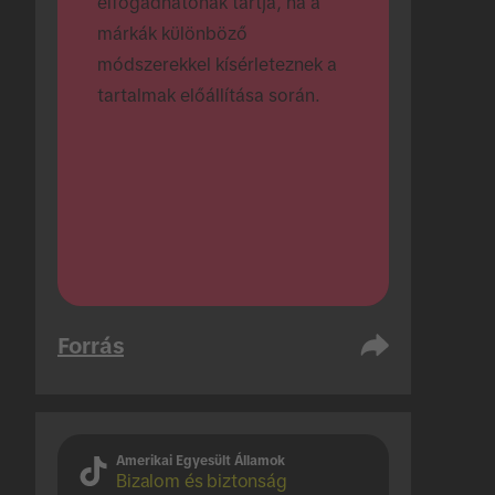
elfogadhatónak tartja, ha a 
márkák különböző 
módszerekkel kísérleteznek a 
tartalmak előállítása során.
Forrás
Amerikai Egyesült Államok
Bizalom és biztonság