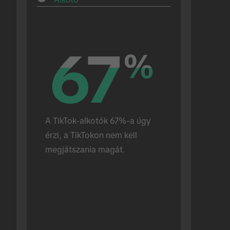
67
67
%
%
A TikTok-alkotók 67%-a úgy 
érzi, a TikTokon nem kell 
megjátszania magát.