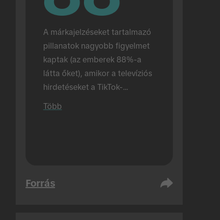
A márkajelzéseket tartalmazó 
pillanatok nagyobb figyelmet 
kaptak (az emberek 88%-a 
látta őket), amikor a televíziós 
hirdetéseket a TikTok-
hirdetések előtt jelenítették 
Több
meg (az érték 72% abban az 
esetben, amikor a TikTok-
hirdetések önmagukban 
jelentek meg). Személyes 
lebonyolítás.
Forrás