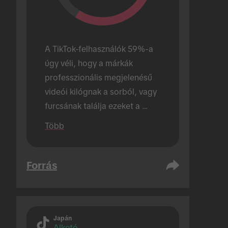
A TikTok-felhasználók 59%-a 
úgy véli, hogy a márkák 
professzionális megjelenésű 
videói kilógnak a sorból, vagy 
furcsának találja ezeket a 
videókat.
Több
Forrás
Japán
Alkotó