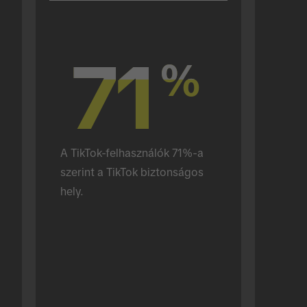
71
71
%
%
A TikTok-felhasználók 71%-a 
szerint a TikTok biztonságos 
hely.