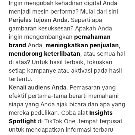
Ingin mengubah kehadiran digital Anda
menjadi mesin performa? Mulai dari sini:
Perjelas tujuan Anda.
Seperti apa
gambaran kesuksesan? Apakah Anda
ingin mengembangkan
pemahaman
brand
Anda,
meningkatkan penjualan
,
mendorong keterlibatan
, atau semua hal
di atas? Untuk hasil terbaik, fokuskan
setiap kampanye atau aktivasi pada hasil
tertentu.
Kenali audiens Anda.
Pemasaran yang
efektif pertama-tama berarti
memahami
siapa yang Anda ajak bicara dan apa yang
mereka pedulikan. Coba alat
Insights
Spotlight
di TikTok One, tempat terpusat
untuk mendapatkan informasi terbaru