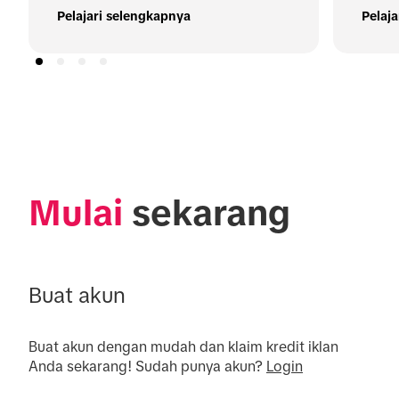
Pelajari selengkapnya
Pelaj
Mulai
 sekarang
Buat akun
Buat akun dengan mudah dan klaim kredit iklan 
Anda sekarang! Sudah punya akun? 
Login