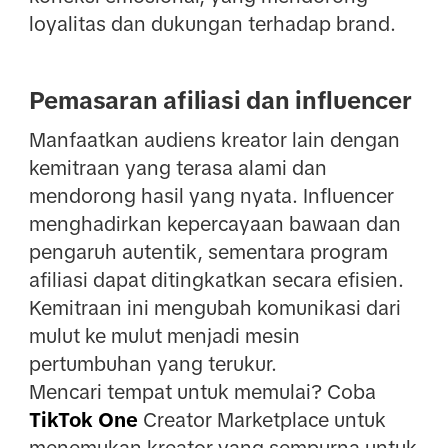
loyalitas dan dukungan terhadap brand.
Pemasaran afiliasi dan influencer
Manfaatkan audiens kreator lain dengan
kemitraan yang terasa alami dan
mendorong hasil yang nyata. Influencer
menghadirkan kepercayaan bawaan dan
pengaruh autentik, sementara program
afiliasi dapat ditingkatkan secara efisien.
Kemitraan ini mengubah komunikasi dari
mulut ke mulut menjadi mesin
pertumbuhan yang terukur.
Mencari tempat untuk memulai? Coba
TikTok One
Creator Marketplace untuk