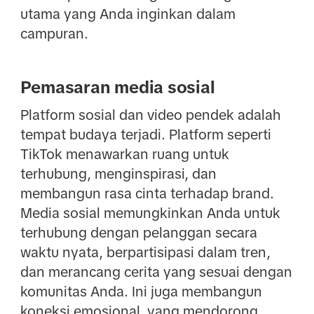
utama yang Anda inginkan dalam
campuran.
Pemasaran media sosial
Platform sosial dan video pendek adalah
tempat budaya terjadi. Platform seperti
TikTok menawarkan ruang untuk
terhubung, menginspirasi, dan
membangun rasa cinta terhadap brand.
Media sosial memungkinkan Anda untuk
terhubung dengan pelanggan secara
waktu nyata, berpartisipasi dalam tren,
dan merancang cerita yang sesuai dengan
komunitas Anda. Ini juga membangun
koneksi emosional, yang mendorong