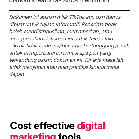
biarkan kreativitas Anda memimpin.
Dokumen ini adalah milik TikTok Inc. dan hanya
dibuat untuk tujuan informatif. Penerima tidak
boleh mendistribusikan, memamerkan, atau
menggunakan dokumen ini untuk tujuan lain.
TikTok tidak berkewajiban atau bertanggung jawab
untuk memperbarui informasi apa pun yang
terkandung dalam dokumen ini. Kinerja masa lalu
tidak menjamin atau memprediksi kinerja masa
depan.
Cost effective 
digital 
marketing
 tools