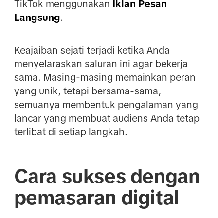
TikTok menggunakan
Iklan Pesan
Langsung
.
Keajaiban sejati terjadi ketika Anda
menyelaraskan saluran ini agar bekerja
sama. Masing-masing memainkan peran
yang unik, tetapi bersama-sama,
semuanya membentuk pengalaman yang
lancar yang membuat audiens Anda tetap
terlibat di setiap langkah.
Cara sukses dengan
pemasaran digital