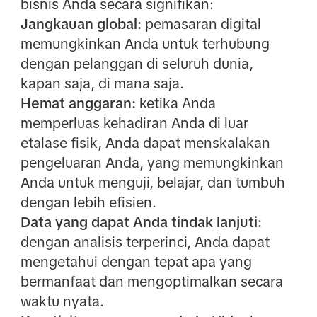
bisnis Anda secara signifikan:
Jangkauan global:
pemasaran digital
memungkinkan Anda untuk terhubung
dengan pelanggan di seluruh dunia,
kapan saja, di mana saja.
Hemat anggaran:
ketika Anda
memperluas kehadiran Anda di luar
etalase fisik, Anda dapat menskalakan
pengeluaran Anda, yang memungkinkan
Anda untuk menguji, belajar, dan tumbuh
dengan lebih efisien.
Data yang dapat Anda tindak lanjuti:
dengan analisis terperinci, Anda dapat
mengetahui dengan tepat apa yang
bermanfaat dan mengoptimalkan secara
waktu nyata.