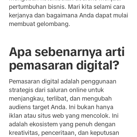
pertumbuhan bisnis. Mari kita selami cara
kerjanya dan bagaimana Anda dapat mulai
membuat gelombang.
Apa sebenarnya arti
pemasaran digital?
Pemasaran digital adalah penggunaan
strategis dari saluran online untuk
menjangkau, terlibat, dan mengubah
audiens target Anda. Ini bukan hanya
iklan atau situs web yang mencolok. Ini
adalah ekosistem yang penuh dengan
kreativitas, penceritaan, dan keputusan