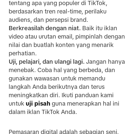
tentang apa yang populer di TikTok,
berdasarkan tren real-time, perilaku
audiens, dan persepsi brand.
Berkreasilah dengan niat.
Baik itu iklan
video atau urutan email, pimpinlah dengan
nilai dan buatlah konten yang menarik
perhatian.
Uji, pelajari, dan ulangi lagi.
Jangan hanya
menebak. Coba hal yang berbeda, dan
gunakan wawasan untuk memandu
langkah Anda berikutnya dan terus
meningkatkan diri. Ikuti panduan kami
untuk
uji pisah
guna menerapkan hal ini
dalam iklan TikTok Anda.
Pemasaran digital adalah sebagian seni,