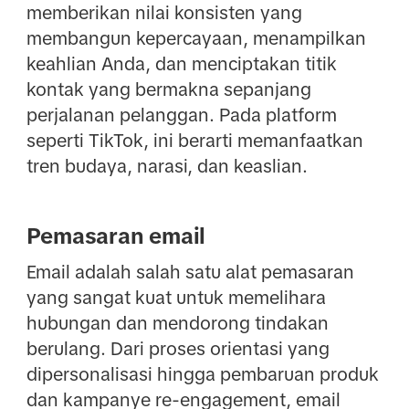
memberikan nilai konsisten yang
membangun kepercayaan, menampilkan
keahlian Anda, dan menciptakan titik
kontak yang bermakna sepanjang
perjalanan pelanggan. Pada platform
seperti TikTok, ini berarti memanfaatkan
tren budaya, narasi, dan keaslian.
Pemasaran email
Email adalah salah satu alat pemasaran
yang sangat kuat untuk memelihara
hubungan dan mendorong tindakan
berulang. Dari proses orientasi yang
dipersonalisasi hingga pembaruan produk
dan kampanye re-engagement, email