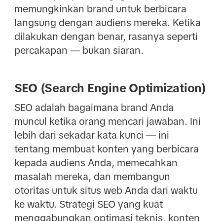
memungkinkan brand untuk berbicara
langsung dengan audiens mereka. Ketika
dilakukan dengan benar, rasanya seperti
percakapan — bukan siaran.
SEO (Search Engine Optimization)
SEO adalah bagaimana brand Anda
muncul ketika orang mencari jawaban. Ini
lebih dari sekadar kata kunci — ini
tentang membuat konten yang berbicara
kepada audiens Anda, memecahkan
masalah mereka, dan membangun
otoritas untuk situs web Anda dari waktu
ke waktu. Strategi SEO yang kuat
menggabungkan optimasi teknis, konten