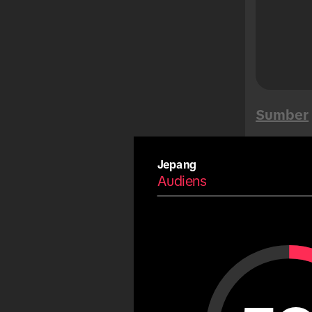
Buen Fin
Songkran
Mega Sales
Tet
Musim Panas
Sumber
Karnaval
Idulfitri
Jepang
Fiestas Patrias
Audiens
Copa America
Arab
Aud
Olimpiade