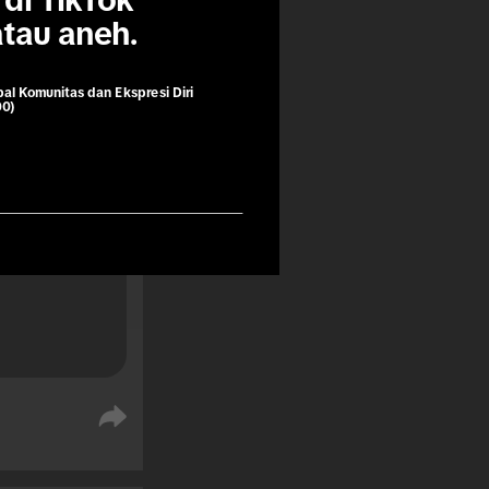
di TikTok 
atau aneh.
k segera 
bal Komunitas dan Ekspresi Diri
00)
 sebelum 
an 