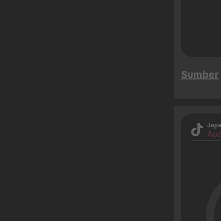
Sumber
Jep
Aud