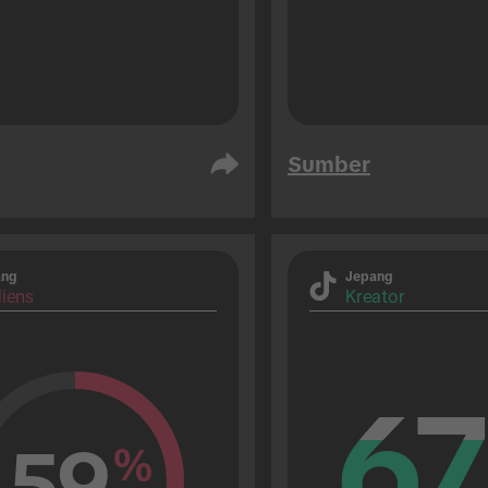
Sumber
ang
Jepang
iens
Kreator
67
67
59
%