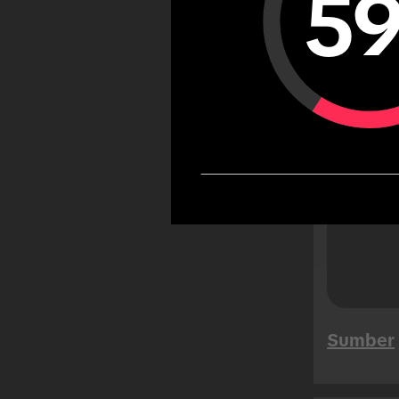
5
Penggu
cende
roami
perjal
nonpe
Sumber