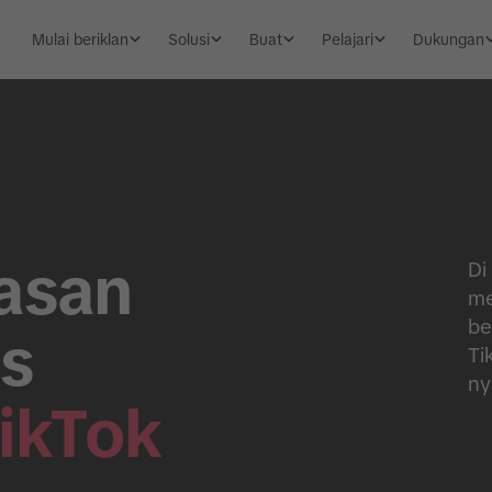
Mulai beriklan
Solusi
Buat
Pelajari
Dukungan
asan
Di
me
be
ns
Ti
ny
ikTok