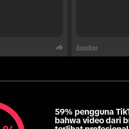
Sumber
 Saudi
Uni Emirat Arab
iens
Audiens
76
76
59% pengguna TikTo
bahwa video dari b