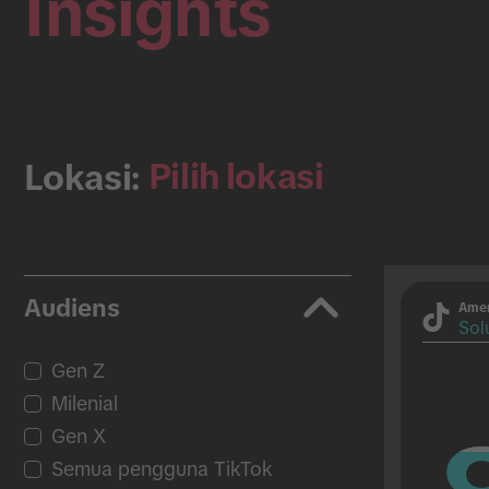
Insights
Pilih lokasi
Lokasi:
Audiens
Amer
Solu
Gen Z
Milenial
Gen X
Semua pengguna TikTok