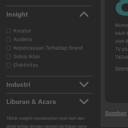
Insight
Momen
Kreator
lebih 
Audiens
oleh 8
Kepercayaan Terhadap Brand
TV di
Solusi Iklan
TikTok
Efektivitas
hanya
Selen
TikTok
tatap
Industri
Aplikasi
Liburan & Acara
Otomotif
Sumber
Kecantikan & Perawatan Diri
Kembali ke Sekolah
TikTok Insights menawarkan hasil riset dari
CPG
Black Friday
pihak ketiga dengan sampel partisipan yang