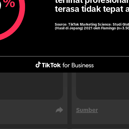
1.3
x
9
%
terlihat profesional 
terasa tidak tepat 
76% pengguna TikTo
Source:
TikTok Marketing Science: Studi Glo
(Hasil di Jepang) 2021 oleh Flamingo (n=3.5
memesan perjalanan
na TikTok 1,3x lebih 
bepergian dikarenak
rung menggunakan data 
pembelian impulsif.
ng saat melakukan 
anan (dibanding 
ngguna TikTok).
Sumber