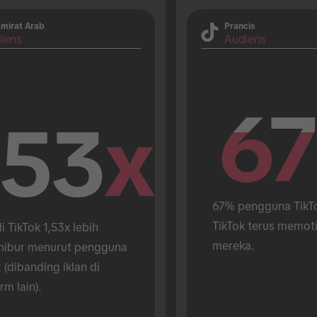
Emirat Arab
Prancis
iens
Audiens
67
67
.53
x
67% pengguna TikTo
TikTok terus memoti
di TikTok 1,53x lebih 
mereka.
ibur menurut pengguna 
 (dibanding iklan di 
rm lain).