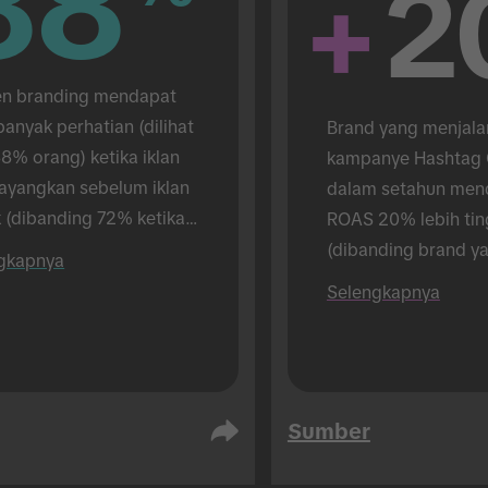
88
88
+
2
 branding mendapat 
banyak perhatian (dilihat 
Brand yang menjala
8% orang) ketika iklan 
kampanye Hashtag C
tayangkan sebelum iklan 
dalam setahun men
 (dibanding 72% ketika 
ROAS 20% lebih ting
 menayangkan iklan 
(dibanding brand ya
gkapnya
). Riset dilakukan secara 
menjalankan 1).
Selengkapnya
 muka.
Sumber