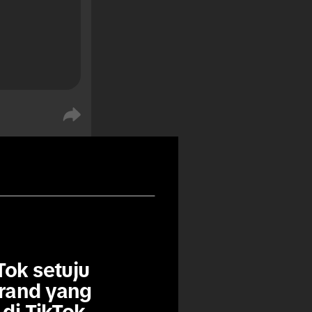
k setuju 
%
%
rand yang 