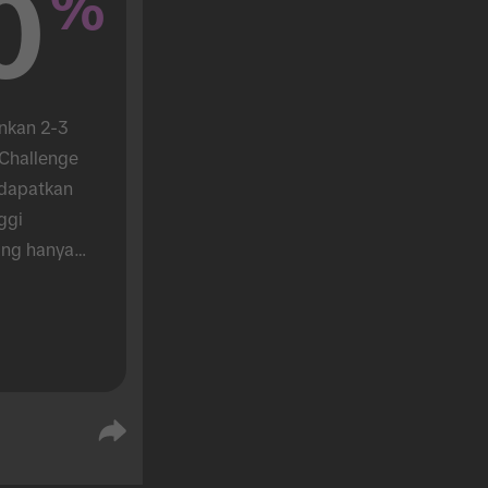
0
%
nkan 2-3 
hallenge 
dapatkan 
gi 
ng hanya 