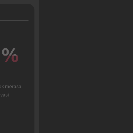
%
%
k merasa 
vasi 