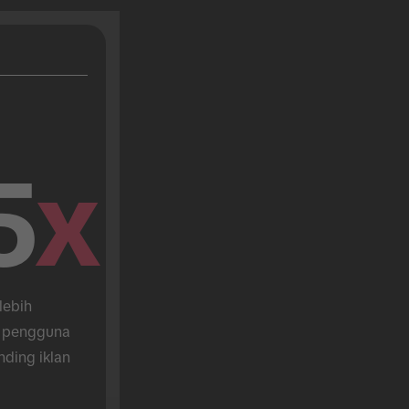
5
x
lebih 
 pengguna 
nding iklan 