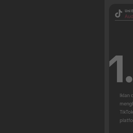
Uni 
Aud
1
Iklan 
mengh
TikTok
platfo