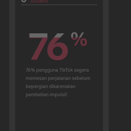
Audiens
76
76
%
%
76% pengguna TikTok segera 
memesan perjalanan sebelum 
bepergian dikarenakan 
pembelian impulsif.