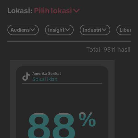
Pilih lokasi
Lokasi:
Audiens
Insight
Industri
Liburan
Total: 9511 hasil
Amerika Serikat
Solusi Iklan
88
88
%
%