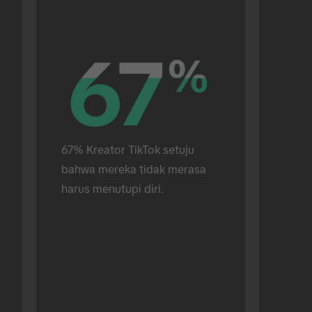
67
67
%
%
67% Kreator TikTok setuju 
bahwa mereka tidak merasa 
harus menutupi diri.