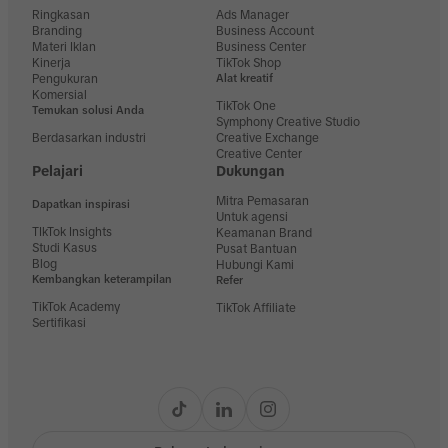
Ringkasan
Ads Manager
Branding
Business Account
Materi Iklan
Business Center
Kinerja
TikTok Shop
Pengukuran
Alat kreatif
Komersial
TikTok One
Temukan solusi Anda
Symphony Creative Studio
Berdasarkan industri
Creative Exchange
Creative Center
Pelajari
Dukungan
Mitra Pemasaran
Dapatkan inspirasi
Untuk agensi
TIkTok Insights
Keamanan Brand
Studi Kasus
Pusat Bantuan
Blog
Hubungi Kami
Kembangkan keterampilan
Refer
TikTok Academy
TikTok Affiliate
Sertifikasi