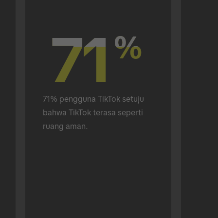
71
71
%
%
71% pengguna TikTok setuju 
bahwa TikTok terasa seperti 
ruang aman.