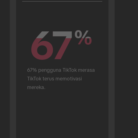
67
67
%
%
67% pengguna TikTok merasa 
TikTok terus memotivasi 
mereka.