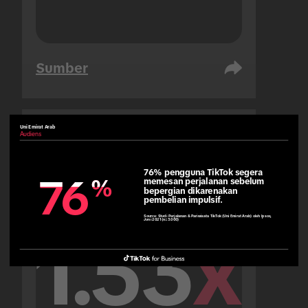
Sumber
Uni Emirat Arab
Audiens
Uni Emirat Arab
Audiens
76% pengguna TikTok segera 
76
76
%
%
memesan perjalanan sebelum 
bepergian dikarenakan 
pembelian impulsif.
Source:
Studi Perjalanan & Pariwisata TikTok (Uni Emirat Arab) oleh Ipsos,
Juni 2021 (n=3.000)
1.53
x