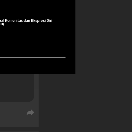
bal Komunitas dan Ekspresi Diri
k segera 
00)
 sebelum 
an 