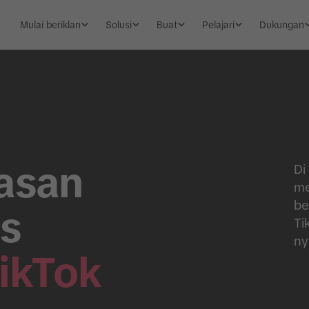
Mulai beriklan
Solusi
Buat
Pelajari
Dukungan
asan
Di
me
be
ns
Ti
ny
ikTok