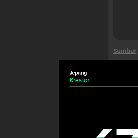
Buen Fin
Songkran
Mega Sales
Tet
Musim Panas
Sumber
Karnaval
Idulfitri
Jepang
Fiestas Patrias
Kreator
Copa America
Arab
Aud
Olimpiade