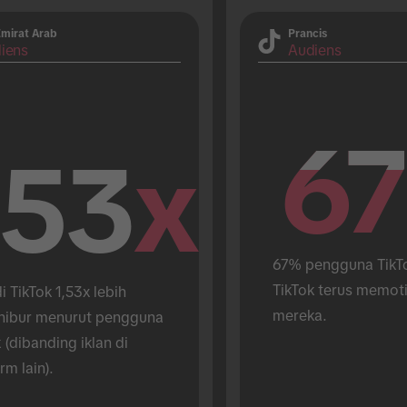
Emirat Arab
Prancis
iens
Audiens
67
67
.53
x
67% pengguna TikTo
TikTok terus memoti
di TikTok 1,53x lebih 
mereka.
ibur menurut pengguna 
 (dibanding iklan di 
rm lain).