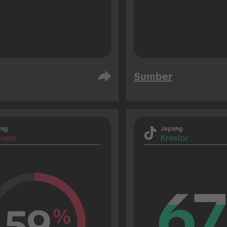
Sumber
ang
Jepang
iens
Kreator
67
67
59
%