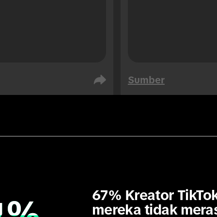
Sumber
 Saudi
Uni Emirat Arab
iens
Audiens
76
76
67% Kreator TikTok
%
%
mereka tidak meras