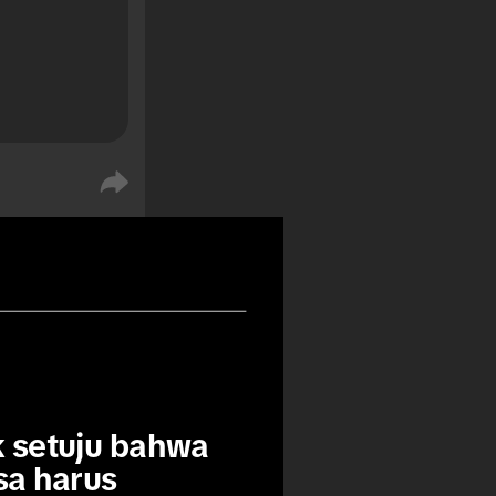
%
%
 setuju bahwa 
a harus 