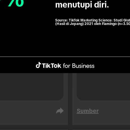
7
7
1.3
x
menutupi diri.
Source:
TikTok Marketing Science: Studi Glo
76% pengguna TikTo
(Hasil di Jepang) 2021 oleh Flamingo (n=3.5
memesan perjalanan
na TikTok 1,3x lebih 
bepergian dikarenak
rung menggunakan data 
pembelian impulsif.
ng saat melakukan 
anan (dibanding 
ngguna TikTok).
Sumber