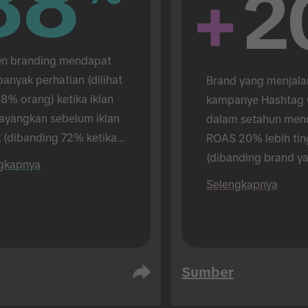
88
88
+
2
 branding mendapat 
banyak perhatian (dilihat 
Brand yang menjala
8% orang) ketika iklan 
kampanye Hashtag C
tayangkan sebelum iklan 
dalam setahun men
 (dibanding 72% ketika 
ROAS 20% lebih ting
 menayangkan iklan 
(dibanding brand ya
gkapnya
). Riset dilakukan secara 
menjalankan 1).
Selengkapnya
 muka.
Sumber