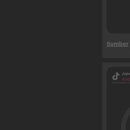
Sumber
Jep
Aud