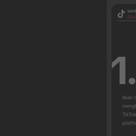
Uni 
Aud
1
Iklan 
mengh
TikTok
platfo