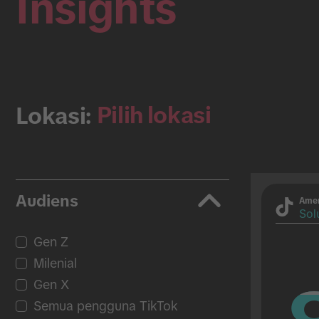
Insights
Pilih lokasi
Lokasi:
Audiens
Amer
Solu
Gen Z
Milenial
Gen X
Semua pengguna TikTok