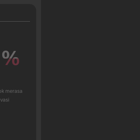
%
%
k merasa 
vasi 