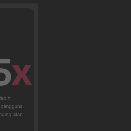
5
x
lebih 
 pengguna 
nding iklan 