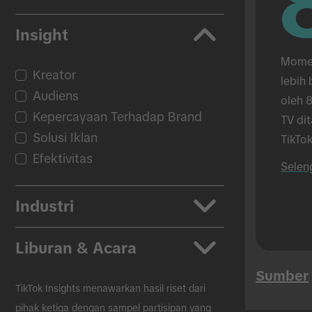
Insight
Momen
Kreator
lebih 
Audiens
oleh 8
Kepercayaan Terhadap Brand
TV di
Solusi Iklan
TikTok
Efektivitas
hanya
Selen
TikTok
tatap
Industri
Aplikasi
Liburan & Acara
Otomotif
Sumber
Kecantikan & Perawatan Diri
Kembali ke Sekolah
TikTok Insights menawarkan hasil riset dari
CPG
Black Friday
pihak ketiga dengan sampel partisipan yang