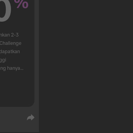
0
%
nkan 2-3 
hallenge 
dapatkan 
gi 
ng hanya 