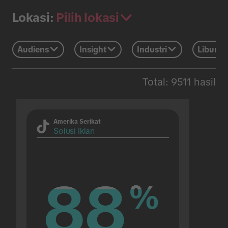
Pilih lokasi
Lokasi:
Audiens
Insight
Industri
Liburan
Total: 9511 hasil
Amerika Serikat
Solusi Iklan
88
88
%
%