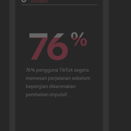
Audiens
76
76
%
%
76% pengguna TikTok segera 
memesan perjalanan sebelum 
bepergian dikarenakan 
pembelian impulsif.