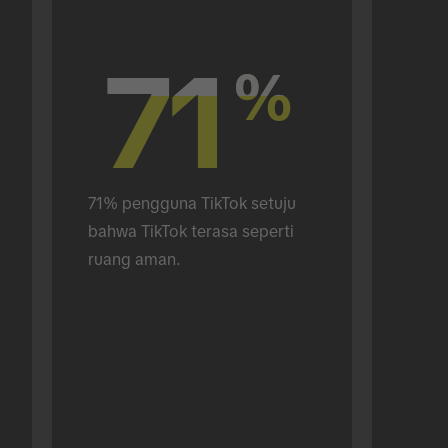
71
71
%
%
71% pengguna TikTok setuju 
bahwa TikTok terasa seperti 
ruang aman.