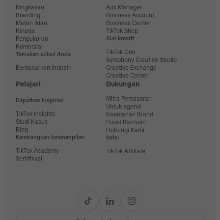
Ringkasan
Ads Manager
Branding
Business Account
Materi Iklan
Business Center
Kinerja
TikTok Shop
Pengukuran
Alat kreatif
Komersial
TikTok One
Temukan solusi Anda
Symphony Creative Studio
Berdasarkan industri
Creative Exchange
Creative Center
Pelajari
Dukungan
Mitra Pemasaran
Dapatkan inspirasi
Untuk agensi
TIkTok Insights
Keamanan Brand
Studi Kasus
Pusat Bantuan
Blog
Hubungi Kami
Kembangkan keterampilan
Refer
TikTok Academy
TikTok Affiliate
Sertifikasi