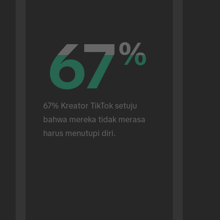
67
67
%
%
67% Kreator TikTok setuju 
bahwa mereka tidak merasa 
harus menutupi diri.