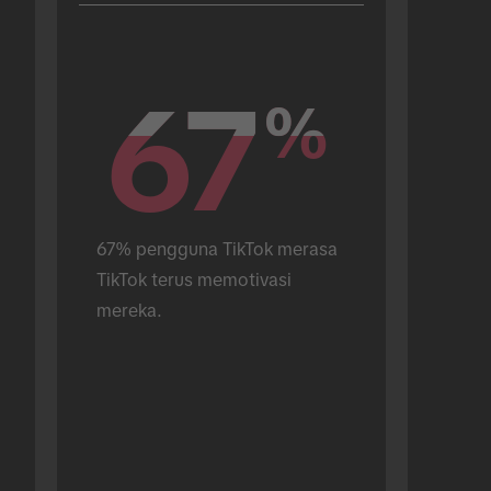
67
67
%
%
67% pengguna TikTok merasa 
TikTok terus memotivasi 
mereka.