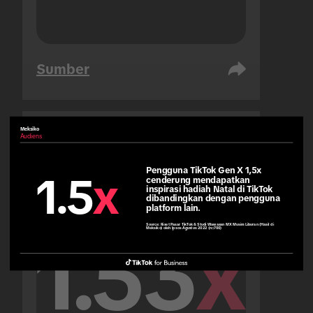
Sumber
Meksiko
Audiens
Uni Emirat Arab
Audiens
Pengguna TikTok Gen X 1,5x 
1.5
x
cenderung mendapatkan 
inspirasi hadiah Natal di TikTok 
dibandingkan dengan pengguna 
platform lain.
Source:
Riset Pasar TikTok & Studi Wawasan MX Musim Liburan (Hasil di
Meksiko) oleh Ipsos Agustus 2022 (n=700)
1.53
x