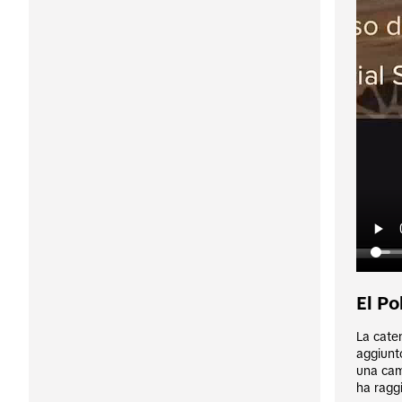
El Po
La caten
aggiunto
una cam
ha raggi