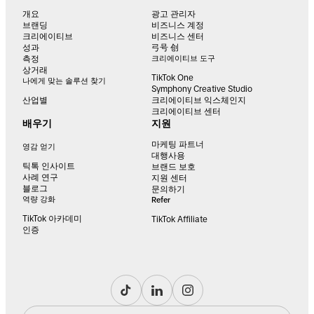
개요
광고 관리자
브랜딩
비즈니스 계정
크리에이티브
비즈니스 센터
성과
弓号 创
측정
크리에이티브 도구
상거래
TikTok One
나에게 맞는 솔루션 찾기
Symphony Creative Studio
산업별
크리에이티브 익스체인지
크리에이티브 센터
배우기
지원
마케팅 파트너
영감 얻기
대행사용
틱톡 인사이트
브랜드 보호
사례 연구
지원 센터
블로그
문의하기
역량 강화
Refer
TikTok 아카데미
TikTok Affiliate
인증