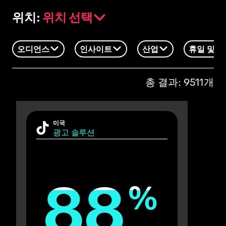
위치 선택
위치:
오디언스
인사이트
산업
휴일 및 
총 결과: 9511개
미국
광고 솔루션
88
88
%
%