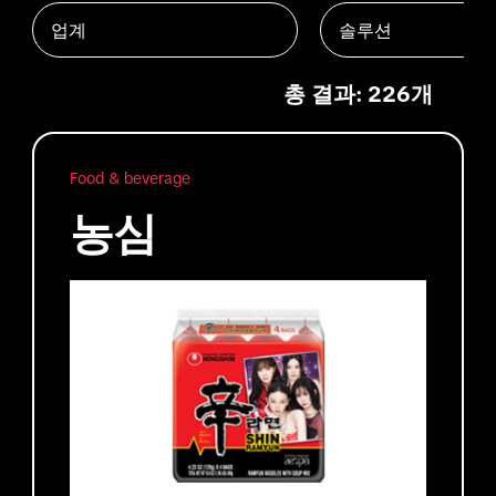
업계
솔루션
총 결과: 226개
Food & beverage
농심