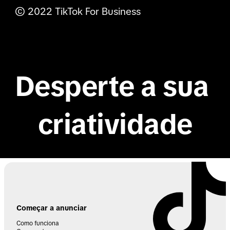
© 2022 TikTok For Business
Business Center
TikTok API for Business
Desperte a sua 
criatividade
Começar a anunciar
Como funciona