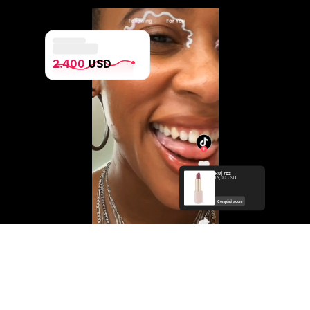
2.400
 USD
Ruj roz
16,00 USD
Cumpără acum