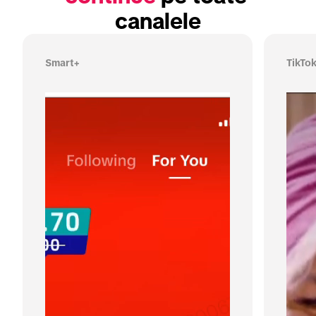
canalele
Smart+
TikTo