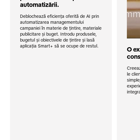
automatizării. 
Deblochează eficiența oferită de AI prin 
automatizarea managementului 
campaniei în materie de țintire, materiale 
publicitare și buget. Introdu produsele, 
bugetul și obiectivele de țintire și lasă 
aplicația Smart+ să se ocupe de restul.
O ex
cons
Creeaz
le cli
simple
experi
integr