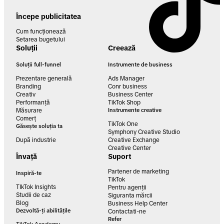
Începe publicitatea
Cum funcționează
Setarea bugetului
Soluții
Creează
Soluții full-funnel
Instrumente de business
Prezentare generală
Ads Manager
Branding
Conr business
Creativ
Business Center
Performanță
TikTok Shop
Măsurare
Instrumente creative
Comerț
TikTok One
Găsește soluția ta
Symphony Creative Studio
După industrie
Creative Exchange
Creative Center
Învață
Suport
Partener de marketing
Inspiră-te
TikTok
TIkTok Insights
Pentru agenții
Studii de caz
Siguranta mărcii
Blog
Business Help Center
Dezvoltă-ți abilitățile
Contactati-ne
Refer